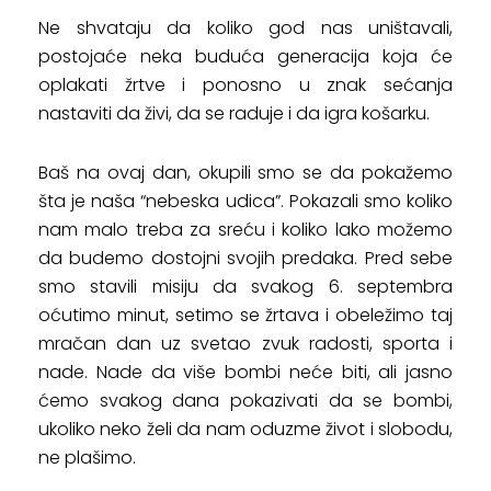
Ne shvataju da koliko god nas uništavali,
postojaće neka buduća generacija koja će
oplakati žrtve i ponosno u znak sećanja
nastaviti da živi, da se raduje i da igra košarku.
Baš na ovaj dan, okupili smo se da pokažemo
šta je naša “nebeska udica”. Pokazali smo koliko
nam malo treba za sreću i koliko lako možemo
da budemo dostojni svojih predaka. Pred sebe
smo stavili misiju da svakog 6. septembra
oćutimo minut, setimo se žrtava i obeležimo taj
mračan dan uz svetao zvuk radosti, sporta i
nade. Nade da više bombi neće biti, ali jasno
ćemo svakog dana pokazivati da se bombi,
ukoliko neko želi da nam oduzme život i slobodu,
ne plašimo.