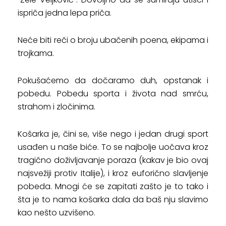
ispriča jedna lepa priča.
Neće biti reči o broju ubačenih poena, ekipama i
trojkama.
Pokušaćemo da dočaramo duh, opstanak i
pobedu. Pobedu sporta i života nad smrću,
strahom i zločinima.
Košarka je, čini se, više nego i jedan drugi sport
usađen u naše biće. To se najbolje uočava kroz
tragično doživljavanje poraza (kakav je bio ovaj
najsvežiji protiv Italije), i kroz euforično slavljenje
pobeda. Mnogi će se zapitati zašto je to tako i
šta je to nama košarka dala da baš nju slavimo
kao nešto uzvišeno.