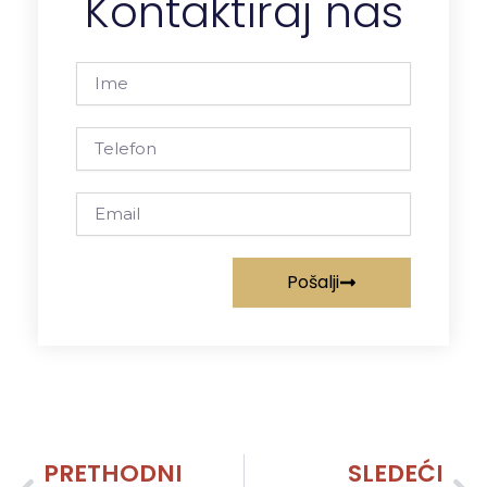
Kontaktiraj nas
Ime
Telefon
Email
Pošalji
Prev
PRETHODNI
SLEDEĆI
Ne