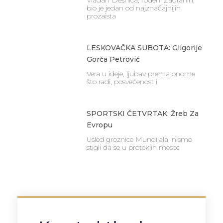
bio je jedan od najznačajnijih
prozaista
LESKOVAČKA SUBOTA: Gligorije
Gorča Petrović
Vera u ideje, ljubav prema onome
što radi, posvećenost i
SPORTSKI ČETVRTAK: Žreb Za
Evropu
Usled groznice Mundijala, nismo
stigli da se u proteklih mesec