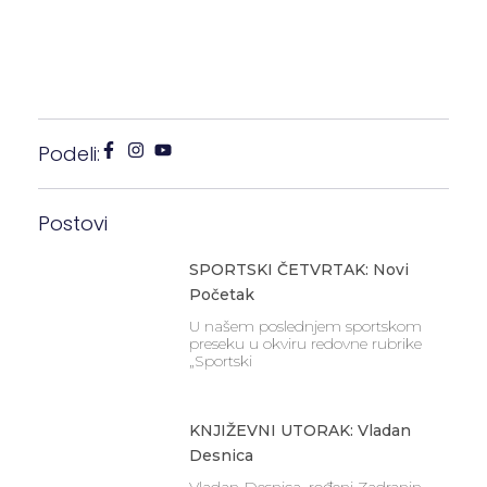
Podeli:
Postovi
SPORTSKI ČETVRTAK: Novi
Početak
U našem poslednjem sportskom
preseku u okviru redovne rubrike
„Sportski
KNJIŽEVNI UTORAK: Vladan
Desnica
Vladan Desnica, rođeni Zadranin,