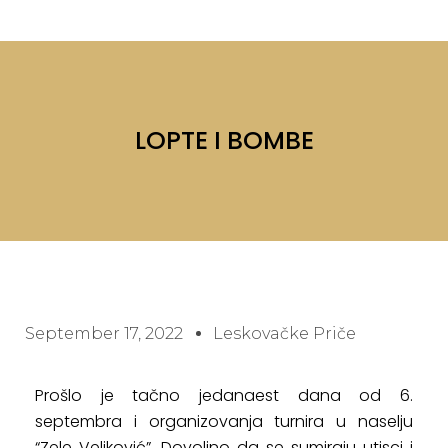
LOPTE I BOMBE
September 17, 2022
Leskovačke Priče
Prošlo je tačno jedanaest dana od 6.
septembra i organizovanja turnira u naselju
“Zele Veljković”. Dovoljno da se sumiraju utisci i