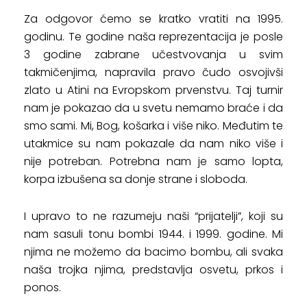
Za odgovor ćemo se kratko vratiti na 1995.
godinu. Te godine naša reprezentacija je posle
3 godine zabrane učestvovanja u svim
takmičenjima, napravila pravo čudo osvojivši
zlato u Atini na Evropskom prvenstvu. Taj turnir
nam je pokazao da u svetu nemamo braće i da
smo sami. Mi, Bog, košarka i više niko. Međutim te
utakmice su nam pokazale da nam niko više i
nije potreban. Potrebna nam je samo lopta,
korpa izbušena sa donje strane i sloboda.
I upravo to ne razumeju naši “prijatelji”, koji su
nam sasuli tonu bombi 1944. i 1999. godine. Mi
njima ne možemo da bacimo bombu, ali svaka
naša trojka njima, predstavlja osvetu, prkos i
ponos.