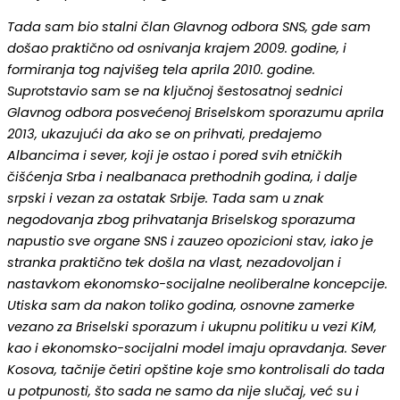
Tada sam bio stalni član Glavnog odbora SNS, gde sam
došao praktično od osnivanja krajem 2009. godine, i
formiranja tog najvišeg tela aprila 2010. godine.
Suprotstavio sam se na ključnoj šestosatnoj sednici
Glavnog odbora posvećenoj Briselskom sporazumu aprila
2013, ukazujući da ako se on prihvati, predajemo
Albancima i sever, koji je ostao i pored svih etničkih
čišćenja Srba i nealbanaca prethodnih godina, i dalje
srpski i vezan za ostatak Srbije. Tada sam u znak
negodovanja zbog prihvatanja Briselskog sporazuma
napustio sve organe SNS i zauzeo opozicioni stav, iako je
stranka praktično tek došla na vlast, nezadovoljan i
nastavkom ekonomsko-socijalne neoliberalne koncepcije.
Utiska sam da nakon toliko godina, osnovne zamerke
vezano za Briselski sporazum i ukupnu politiku u vezi KiM,
kao i ekonomsko-socijalni model imaju opravdanja. Sever
Kosova, tačnije četiri opštine koje smo kontrolisali do tada
u potpunosti, što sada ne samo da nije slučaj, već su i