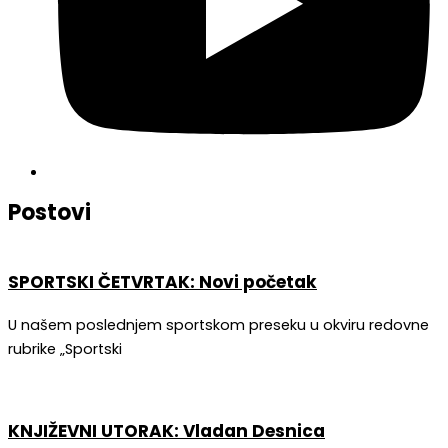
Postovi
SPORTSKI ČETVRTAK: Novi početak
U našem poslednjem sportskom preseku u okviru redovne
rubrike „Sportski
KNJIŽEVNI UTORAK: Vladan Desnica