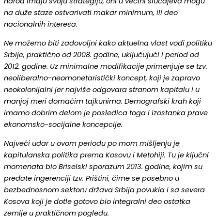
narod imaju svoju strategiju, oni u većini slučajeva mogu
na duže staze ostvarivati makar minimum, ili deo
nacionalnih interesa.
Ne možemo biti zadovoljni kako aktuelna vlast vodi politiku
Srbije, praktično od 2008. godine, uključujući i period od
2012. godine. Uz minimalne modifikacije primenjuje se tzv.
neoliberalno-neomonetaristički koncept, koji je zapravo
neokolonijalni jer najviše odgovara stranom kapitalu i u
manjoj meri domaćim tajkunima. Demografski krah koji
imamo dobrim delom je posledica toga i izostanka prave
ekonomsko-socijalne koncepcije.
Najveći udar u ovom periodu po mom mišljenju je
kapitulanska politika prema Kosovu i Metohiji. Tu je ključni
momenata bio Briselski sporazum 2013. godine, kojim su
predate ingerenciji tzv. Prištini, čime se posebno u
bezbednosnom sektoru država Srbija povukla i sa severa
Kosova koji je dotle gotovo bio integralni deo ostatka
zemlje u praktičnom pogledu.