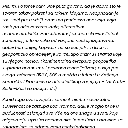
Mislim, i o tome sam više puta govorio, da je dobro što je
stvoren takav pokret i sa takvim idejama. Neophodan je
tzv. Treći put u Srbiji, odnosno patriotska opozicija, koja
zastupa državotvorne ideje, alternativnu
neomonetarističko-neoliberalnoj ekonomsko-socijalnoj
koncepciji, a to je neka od varijanti neokejnizijanizma,
dakle humanijeg kapitalizma sa socijalnim likom, i
geopolitičko opredeljenje ka multipolarizmu i silama koje
su njegovi nosioci (kontinentalna evropska geopolitika
suprotna atlantizmu i posebno mondijalizmu, Rusija pre
svega, odnosno BRIKS, ŠOS a možda u futuru i izvlačenje
Nemačke i Francuske iz atlantističkog zagrljaja – tzv, Pariz-
Berlin-Moskva opcija i dr.).
Pored toga uvažavajući i samu Ameriku, nacionalna
suverenost se zastupa kod Trampa, dakle moglo bi se u
budućnosti oslanjati sve više na one snage u svetu koje
odgovaraju srpskim nacionalnim interesima. Paralelno sa
zalaganjem za odbacivanje neokolonijalnog