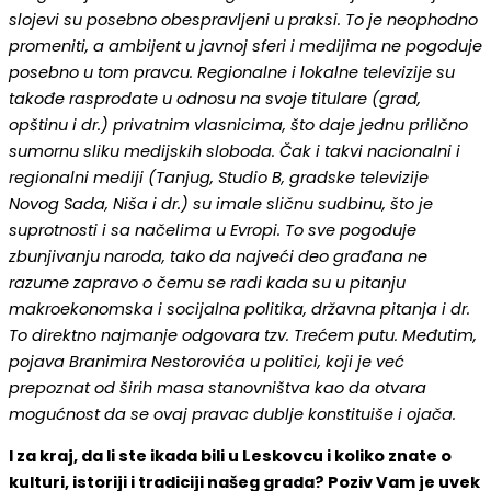
slojevi su posebno obespravljeni u praksi. To je neophodno
promeniti, a ambijent u javnoj sferi i medijima ne pogoduje
posebno u tom pravcu. Regionalne i lokalne televizije su
takođe rasprodate u odnosu na svoje titulare (grad,
opštinu i dr.) privatnim vlasnicima, što daje jednu prilično
sumornu sliku medijskih sloboda. Čak i takvi nacionalni i
regionalni mediji (Tanjug, Studio B, gradske televizije
Novog Sada, Niša i dr.) su imale sličnu sudbinu, što je
suprotnosti i sa načelima u Evropi. To sve pogoduje
zbunjivanju naroda, tako da najveći deo građana ne
razume zapravo o čemu se radi kada su u pitanju
makroekonomska i socijalna politika, državna pitanja i dr.
To direktno najmanje odgovara tzv. Trećem putu. Međutim,
pojava Branimira Nestorovića u politici, koji je već
prepoznat od širih masa stanovništva kao da otvara
mogućnost da se ovaj pravac dublje konstituiše i ojača.
I za kraj, da li ste ikada bili u Leskovcu i koliko znate o
kulturi, istoriji i tradiciji našeg grada? Poziv Vam je uvek