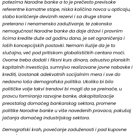
potezima Narodne banke a to je prečesto previsoke
referentne kamatne stope, niska količina novca u opticaju,
slabo korišćenje deviznih rezervi i sa druge strane
preterano i nenamensko zaduživanje, te zakonska
nemogućnost Narodne banke da daje državi i pravnim
licima kredite duže od godinu dana, je set ograničenja i
loših koncepcijskih postavki. Nemam iluzije da je to
slučajno, već pod pritiskom globalističkih centara moći.
Ovome treba dodati i fiksni kurs dinara, odsustvo planskih
kapitalnih investicija, sumnjivo realizovane javne nabavke i
krediti, izostanak adekvatnih socijalnim mera i sve do
nedavno loša demografska politika. Ukoliko bi bilo
političke volje takvi trendovi bi mogli da se preinače, u
pravcu formiranja razvojne banke, dokapitalizacije
preostalog domaćeg bankarskog sektora, promene
politike Narodne banke u više navedenih pravaca, pokušaj
jačanja domaćeg industrijskog sektora.
Demografski krah, povećanje zaduženosti i pad kupovne