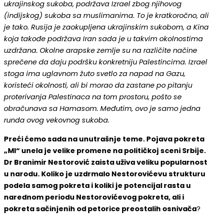
ukrajinskog sukoba, podržava Izrael zbog njihovog
(indijskog) sukoba sa muslimanima. To je kratkoročno, ali
je tako. Rusija je zaokupljena ukrajinskim sukobom, a Kina
koja takođe podržava Iran sada je u takvim okolnostima
uzdržana. Okolne arapske zemlje su na različite načine
sprečene da daju podršku konkretniju Palestincima. Izrael
stoga ima uglavnom žuto svetlo za napad na Gazu,
koristeći okolnosti, ali bi morao da zastane po pitanju
proterivanja Palestinaca na tom prostoru, pošto se
obračunava sa Hamasom. Međutim, ovo je samo jedna
runda ovog vekovnog sukoba.
Preći ćemo sada na unutrašnje teme. Pojava pokreta
„MI“ unela je velike promene na političkoj sceni Srbije.
Dr Branimir Nestorović zaista uživa veliku popularnost
u narodu. Koliko je uzdrmalo Nestorovićevu strukturu
podela samog pokreta i koliki je potencijal rasta u
narednom periodu Nestorovićevog pokreta, ali i
pokreta sačinjenih od petorice preostalih osnivača
?