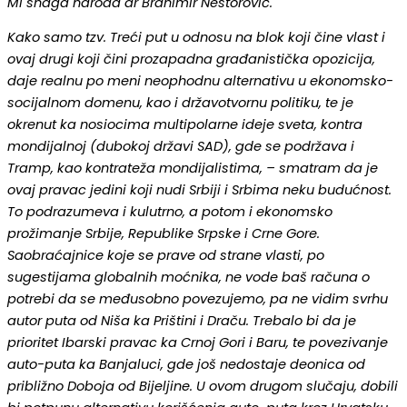
Mi snaga naroda dr Branimir Nestorović.
Kako samo tzv. Treći put u odnosu na blok koji čine vlast i
ovaj drugi koji čini prozapadna građanistička opozicija,
daje realnu po meni neophodnu alternativu u ekonomsko-
socijalnom domenu, kao i državotvornu politiku, te je
okrenut ka nosiocima multipolarne ideje sveta, kontra
mondijalnoj (dubokoj državi SAD), gde se podržava i
Tramp, kao kontrateža mondijalistima, – smatram da je
ovaj pravac jedini koji nudi Srbiji i Srbima neku budućnost.
To podrazumeva i kulutrno, a potom i ekonomsko
prožimanje Srbije, Republike Srpske i Crne Gore.
Saobraćajnice koje se prave od strane vlasti, po
sugestijama globalnih moćnika, ne vode baš računa o
potrebi da se međusobno povezujemo, pa ne vidim svrhu
autor puta od Niša ka Prištini i Draču. Trebalo bi da je
prioritet Ibarski pravac ka Crnoj Gori i Baru, te povezivanje
auto-puta ka Banjaluci, gde još nedostaje deonica od
približno Doboja od Bijeljine. U ovom drugom slučaju, dobili