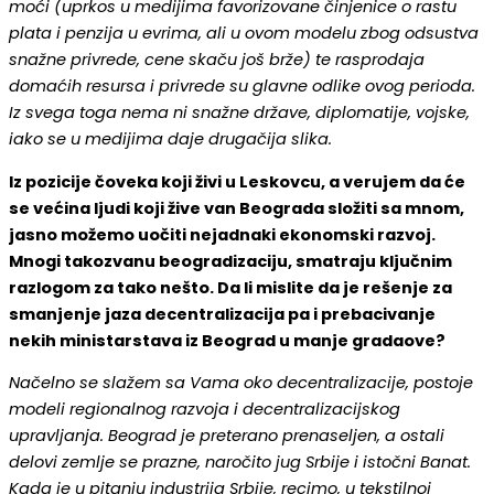
moći (uprkos u medijima favorizovane činjenice o rastu
plata i penzija u evrima, ali u ovom modelu zbog odsustva
snažne privrede, cene skaču još brže) te rasprodaja
domaćih resursa i privrede su glavne odlike ovog perioda.
Iz svega toga nema ni snažne države, diplomatije, vojske,
iako se u medijima daje drugačija slika.
Iz pozicije čoveka koji živi u Leskovcu, a verujem da će
se većina ljudi koji žive van Beograda složiti sa mnom,
jasno možemo uočiti nejadnaki ekonomski razvoj.
Mnogi takozvanu beogradizaciju, smatraju ključnim
razlogom za tako nešto. Da li mislite da je rešenje za
smanjenje jaza decentralizacija pa i prebacivanje
nekih ministarstava iz Beograd u manje gradaove?
Načelno se slažem sa Vama oko decentralizacije, postoje
modeli regionalnog razvoja i decentralizacijskog
upravljanja. Beograd je preterano prenaseljen, a ostali
delovi zemlje se prazne, naročito jug Srbije i istočni Banat.
Kada je u pitanju industrija Srbije, recimo, u tekstilnoj