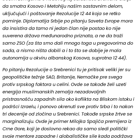
da smatra Kosovo i Metohiju našim sastavnim delom,
uključujući i poštovanje Rezolucije 12 44 koja se retko
pominje. Diplomatija Srbije po pitanju Saveta Evrope mora
da insistira da tamo ni jedan član nije postao ko nije
suverena država međunarodno priznata, a ne da traži
samo ZSO (za šta smo dali mnogo toga u pregovorima do
sada, a nismo ništa dobili a i to što se dobije je mala
autonomija u okviru albanskog Kosova, suprotna 12 44).
Po pitanju Rezolucije o Srebrenici tu je pritisak veliki jer su
geopolitičke težnje SAD, Britanije, Nemačke pre svega
protiv srpskog faktora u celini. Ovde se takođe želi uzeti
energija muslimanskih zemalja nezadovoljnih
pristrasnošću zapadnih sila oko koflikta na Bliskom istoku i
podršci Izraelu, i ponovo okrenuti sve protiv Srba i to nakon
tri decenije od zločina u Srebrenici. Takođe srpske žrtve se
marginalizuju. Ovde je primer Milojka Spajića premijera iz
Crne Gore, koji je doslovno rekao da samo sledi politički
svoje mentore zapadne i globalističke sile kada podržava