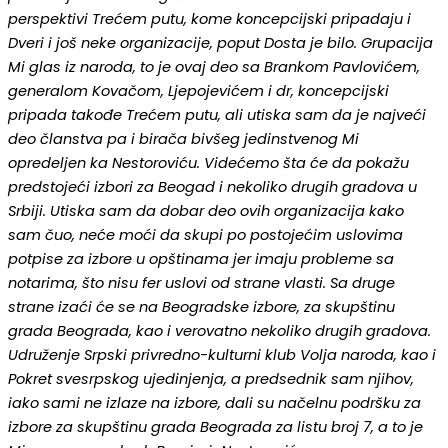
perspektivi Trećem putu, kome koncepcijski pripadaju i
Dveri i još neke organizacije, poput Dosta je bilo. Grupacija
Mi glas iz naroda, to je ovaj deo sa Brankom Pavlovićem,
generalom Kovačom, Ljepojevićem i dr, koncepcijski
pripada takođe Trećem putu, ali utiska sam da je najveći
deo članstva pa i birača bivšeg jedinstvenog Mi
opredeljen ka Nestoroviću. Videćemo šta će da pokažu
predstojeći izbori za Beogad i nekoliko drugih gradova u
Srbiji. Utiska sam da dobar deo ovih organizacija kako
sam čuo, neće moći da skupi po postojećim uslovima
potpise za izbore u opštinama jer imaju probleme sa
notarima, što nisu fer uslovi od strane vlasti. Sa druge
strane izaći će se na Beogradske izbore, za skupštinu
grada Beograda, kao i verovatno nekoliko drugih gradova.
Udruženje Srpski privredno-kulturni klub Volja naroda, kao i
Pokret svesrpskog ujedinjenja, a predsednik sam njihov,
iako sami ne izlaze na izbore, dali su načelnu podršku za
izbore za skupštinu grada Beograda za listu broj 7, a to je