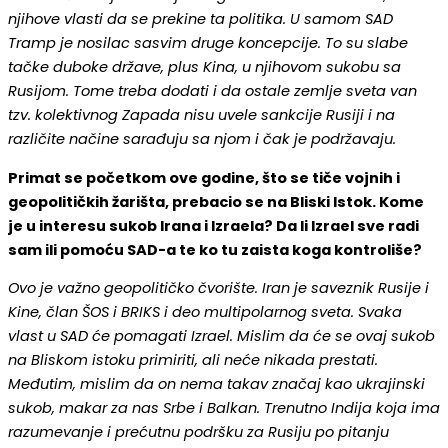
njihove vlasti da se prekine ta politika. U samom SAD
Tramp je nosilac sasvim druge koncepcije. To su slabe
tačke duboke države, plus Kina, u njihovom sukobu sa
Rusijom. Tome treba dodati i da ostale zemlje sveta van
tzv. kolektivnog Zapada nisu uvele sankcije Rusiji i na
različite načine sarađuju sa njom i čak je podržavaju.
Primat se početkom ove godine, što se tiče vojnih i
geopolitičkih žarišta, prebacio se na Bliski Istok. Kome
je u interesu sukob Irana i Izraela? Da li Izrael sve radi
sam ili pomoću SAD-a te ko tu zaista koga kontroliše?
Ovo je važno geopolitičko čvorište. Iran je saveznik Rusije i
Kine, član ŠOS i BRIKS i deo multipolarnog sveta. Svaka
vlast u SAD će pomagati Izrael. Mislim da će se ovaj sukob
na Bliskom istoku primiriti, ali neće nikada prestati.
Međutim, mislim da on nema takav značaj kao ukrajinski
sukob, makar za nas Srbe i Balkan. Trenutno Indija koja ima
razumevanje i prećutnu podršku za Rusiju po pitanju