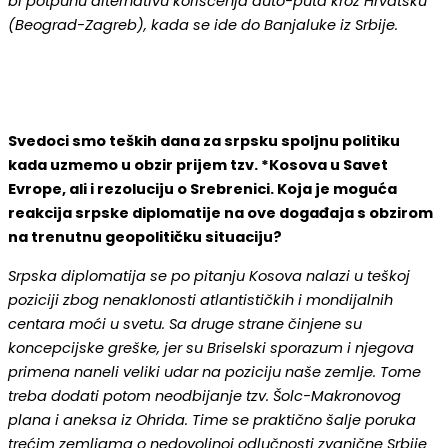
bi potpunu alternativu korišćenja auto-puta kroz Hrvatsku
(Beograd-Zagreb), kada se ide do Banjaluke iz Srbije.
Svedoci smo teških dana za srpsku spoljnu politiku
kada uzmemo u obzir prijem tzv. *Kosova u Savet
Evrope, ali i rezoluciju o Srebrenici. Koja je moguća
reakcija srpske diplomatije na ove događaja s obzirom
na trenutnu geopolitičku situaciju?
Srpska diplomatija se po pitanju Kosova nalazi u teškoj
poziciji zbog nenaklonosti atlantističkih i mondijalnih
centara moći u svetu. Sa druge strane činjene su
koncepcijske greške, jer su Briselski sporazum i njegova
primena naneli veliki udar na poziciju naše zemlje. Tome
treba dodati potom neodbijanje tzv. Šolc-Makronovog
plana i aneksa iz Ohrida. Time se praktično šalje poruka
trećim zemljama o nedovoljnoj odlučnosti zvanične Srbije