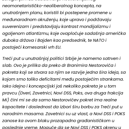
neomonetarističko-neoliberalnog koncepta, na
unutrašnjem planu, koristili bi postepene promene u
međunarodnom okruženju, koje upravo i podržavaju
suverenizam i predstavljaju kontrast mondijalizmu i
ogoljenom atlantizmu, koje ovaploćuje sadašnja američka
duboka država i Bajden kao predsednik, te NATO i
postojeći komesarski vrh EU.
Treći put u unutrašnjoj politici Srbije je namerno satrven i
slab. Ovo je prilika da preko dr Branimira Nestorovića i
pokreta koji se stvara sa njim se razvije jedna šira ideja, sa
kojom smo toliko deficitarni među postojećim strankama.
Iako idejno i koncepcijski još nekoliko pokreta je u tom
pravcu (Dveri, Zavetnici, Novi DSS, Poks, ova druga frakcija
Mi) čini mi se da samo Nestorovićev pokret ima realne
kapacitete i doslednost da izbori širu borbu za Treći put u
narodnim masama. Zavetnici su uz vlast, a Novi DSS i POKS
zanose ka ovom bloku prozapadno građanističkom u
poslednje vreme. Moguće da se Novi DSS i POKS okrenu u