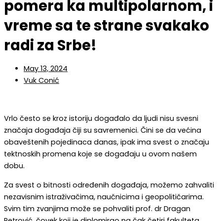
pomera ka multipolarnom, i
vreme sa te strane svakako
radi za Srbe!
May 13, 2024
Vuk Conić
Vrlo često se kroz istoriju događalo da ljudi nisu svesni
značaja događaja čiji su savremenici. Čini se da većina
obaveštenih pojedinaca danas, ipak ima svest o značaju
tektnoskih promena koje se događaju u ovom našem
dobu.
Za svest o bitnosti određenih događaja, možemo zahvaliti
nezavisnim istraživačima, naučnicima i geopolitičarima.
Svim tim zvanjima može se pohvaliti prof. dr Dragan
Petrović, čovek koji je diplomirao na čak četiri fakulteta