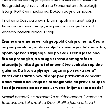
Beogradskog Univerziteta: na Ekonomskom, Sociologiji,
Istoriji i Političkim naukama. Doktorirao je u tri nauke.
Imali smo čast da o svim bitnim spoljnim i unutrašnjim
temama za našu zemlju, razgovaramo sa jednim od
vodećih intelektualaca u Srbiji.
Živimo u vremenu velikih geopolitičkih promena. Često
se pod parolom „male zemlje“ u našem političkom vrhu,
spominje reč strpljenje. Mir po svaku cenu jeste ono
što se propagira, a s druge strane demografska
situacija je nikad gora i stanovništvo svakako rapidno
gubimo. Da li to strpljenje i taj „mir po svaku cenu“
znači konstantno povlačenje pod pritiscima Zapada?
Kada mislite da Srbija ne bi mogla više da pravi ustupke
i da li je realno da do neke „crvene linije“ uskoro dođe?
Svetski poredak se pomera ka multipolarnom, i vreme sa
te strane svakako radi za Srbe. Ukoliko jedna država i