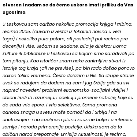
otvoren i nadam se da ćemo uskoro imati priliku da Vas
ugostimo
.
U Leskovcu sam održao nekoliko promocija knjiga i tribina,
recimo 2005, (čuvam izveštaj iz lokalnih novina u vezi
toga) i nekoliko puta potom, ali poslednji put recimo pre
deceniju i više. Sećam se Slađane, bila je direktor Doma
kulture ili biblioteke u Leskovcu sa kojom smo sarađivali po
tom pitanju. Kao istoričar znam neke zanimljive stvari iz
istorije tog kraja (ali ne previše), pa bih rado došao ponovo
nakon toliko vremena. Često dolazim u Niš. Sa druge strane
uvek se radujem da dođem na sami jug Srbije gde su svi
napred navedeni problemi ekonomsko-socijalni vidljivi i
obični ljudi ih razumeju, i očekuju promene nabolje, koje su
do sada vrlo spore, i vrlo selektivne. Sama promena
odnosa snaga u svetu može pomoći da i Srbija i na
unutrašnjem i na spoljnom planu zauzme bolje i u interesu
zemlje i naroda primerenije pozicije. Utiska sam da to
običan narod prepoznaje. Emisija Aktuelnosti, je recimo,