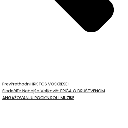
Prev
Prethodni
HRISTOS VOSKRESE!
Sledeći
Dr Nebojša Veljković: PRIČA O DRUŠTVENOM
ANGAŽOVANJU ROCK’N’ROLL MUZIKE