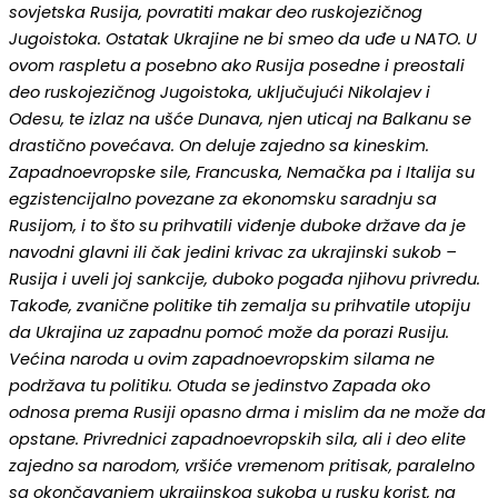
sovjetska Rusija, povratiti makar deo ruskojezičnog
Jugoistoka. Ostatak Ukrajine ne bi smeo da uđe u NATO. U
ovom raspletu a posebno ako Rusija posedne i preostali
deo ruskojezičnog Jugoistoka, uključujući Nikolajev i
Odesu, te izlaz na ušće Dunava, njen uticaj na Balkanu se
drastično povećava. On deluje zajedno sa kineskim.
Zapadnoevropske sile, Francuska, Nemačka pa i Italija su
egzistencijalno povezane za ekonomsku saradnju sa
Rusijom, i to što su prihvatili viđenje duboke države da je
navodni glavni ili čak jedini krivac za ukrajinski sukob –
Rusija i uveli joj sankcije, duboko pogađa njihovu privredu.
Takođe, zvanične politike tih zemalja su prihvatile utopiju
da Ukrajina uz zapadnu pomoć može da porazi Rusiju.
Većina naroda u ovim zapadnoevropskim silama ne
podržava tu politiku. Otuda se jedinstvo Zapada oko
odnosa prema Rusiji opasno drma i mislim da ne može da
opstane. Privrednici zapadnoevropskih sila, ali i deo elite
zajedno sa narodom, vršiće vremenom pritisak, paralelno
sa okončavanjem ukrajinskog sukoba u rusku korist, na