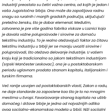
industriji preostala su četiri važna centra, od kojih je jedan i
vaša Jugoistočna Srbija. Ona može da zapošljava radnu
snagu sa ruralnih i manjih gradskih područja, uključujući
pretežno žensku, što je dobar elemenat. Međutim,
zatvorena je pre više godina fabrika viskoze u Loznici koja
je davala važne poluproizvode i sirovine za domaću
tekstilnu industriju. To je realno otežavajući faktor za čitavu
tekstilnu industriju u Srbiji jer se moraju uvoziti sirovine i
poluproizvodi, što otežava delovanje industrije. U vašem
kraju koji je tradicionalno sa jakom tekstilnom industrijom
(srpski Mančester Leskovac), ona je u postoktobarskom
periodu uglavnom prodata stranom kapitalu, italijanskim i
turskim firmama.
Već ranije usvojen od postoktobarskih vlasti, Zakon o radu,
ne daje standarde za zaposlene kao što je to na mnogim
mestima u Evropi. Favorizovanje stranog kapitala na uštrb
domaćeg i države Srbije je jedna od najvažnijih odlika
ovog socijalno-ekonomskog modela u Srbiji. Niži socijalni