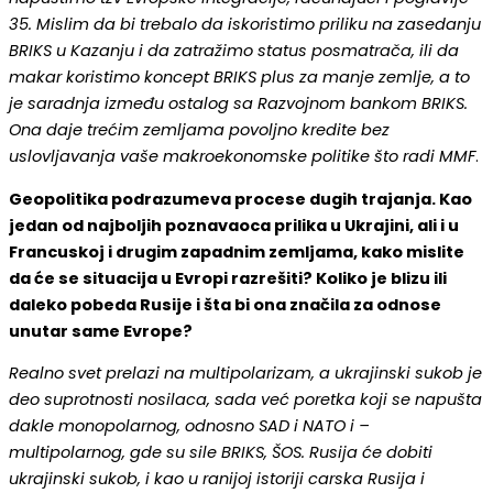
35. Mislim da bi trebalo da iskoristimo priliku na zasedanju
BRIKS u Kazanju i da zatražimo status posmatrača, ili da
makar koristimo koncept BRIKS plus za manje zemlje, a to
je saradnja između ostalog sa Razvojnom bankom BRIKS.
Ona daje trećim zemljama povoljno kredite bez
uslovljavanja vaše makroekonomske politike što radi MMF
.
Geopolitika podrazumeva procese dugih trajanja. Kao
jedan od najboljih poznavaoca prilika u Ukrajini, ali i u
Francuskoj i drugim zapadnim zemljama, kako mislite
da će se situacija u Evropi razrešiti? Koliko je blizu ili
daleko pobeda Rusije i šta bi ona značila za odnose
unutar same Evrope?
Realno svet prelazi na multipolarizam, a ukrajinski sukob je
deo suprotnosti nosilaca, sada već poretka koji se napušta
dakle monopolarnog, odnosno SAD i NATO i –
multipolarnog, gde su sile BRIKS, ŠOS. Rusija će dobiti
ukrajinski sukob, i kao u ranijoj istoriji carska Rusija i