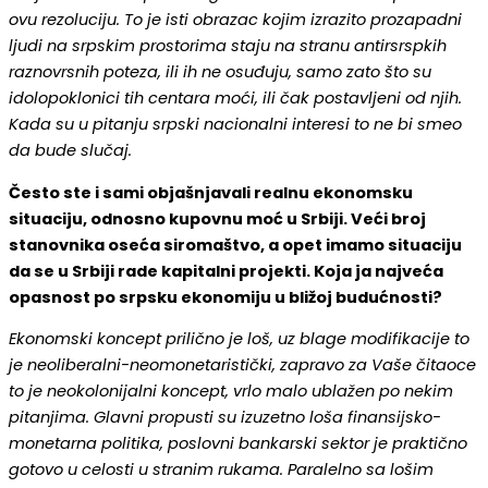
ovu rezoluciju. To je isti obrazac kojim izrazito prozapadni
ljudi na srpskim prostorima staju na stranu antirsrspkih
raznovrsnih poteza, ili ih ne osuđuju, samo zato što su
idolopoklonici tih centara moći, ili čak postavljeni od njih.
Kada su u pitanju srpski nacionalni interesi to ne bi smeo
da bude slučaj.
Često ste i sami objašnjavali realnu ekonomsku
situaciju, odnosno kupovnu moć u Srbiji. Veći broj
stanovnika oseća siromaštvo, a opet imamo situaciju
da se u Srbiji rade kapitalni projekti. Koja ja najveća
opasnost po srpsku ekonomiju u bližoj budućnosti?
Ekonomski koncept prilično je loš, uz blage modifikacije to
je neoliberalni-neomonetaristički, zapravo za Vaše čitaoce
to je neokolonijalni koncept, vrlo malo ublažen po nekim
pitanjima. Glavni propusti su izuzetno loša finansijsko-
monetarna politika, poslovni bankarski sektor je praktično
gotovo u celosti u stranim rukama. Paralelno sa lošim