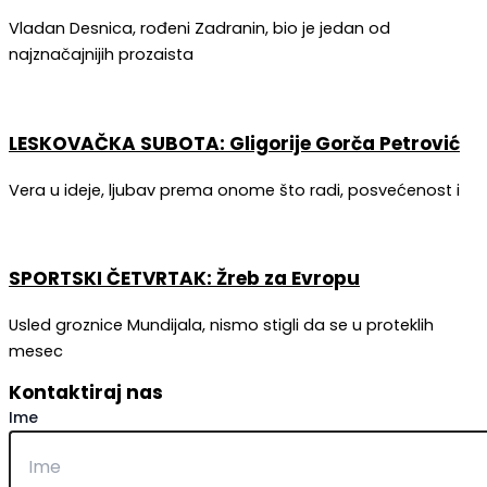
Vladan Desnica, rođeni Zadranin, bio je jedan od
najznačajnijih prozaista
LESKOVAČKA SUBOTA: Gligorije Gorča Petrović
Vera u ideje, ljubav prema onome što radi, posvećenost i
SPORTSKI ČETVRTAK: Žreb za Evropu
Usled groznice Mundijala, nismo stigli da se u proteklih
mesec
Kontaktiraj nas
Ime