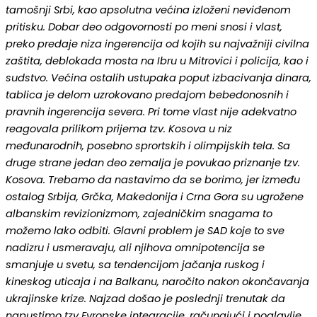
tamošnji Srbi, kao apsolutna većina izloženi neviđenom
pritisku. Dobar deo odgovornosti po meni snosi i vlast,
preko predaje niza ingerencija od kojih su najvažniji civilna
zaštita, deblokada mosta na Ibru u Mitrovici i policija, kao i
sudstvo. Većina ostalih ustupaka poput izbacivanja dinara,
tablica je delom uzrokovano predajom bebedonosnih i
pravnih ingerencija severa. Pri tome vlast nije adekvatno
reagovala prilikom prijema tzv. Kosova u niz
međunarodnih, posebno sprortskih i olimpijskih tela. Sa
druge strane jedan deo zemalja je povukao priznanje tzv.
Kosova. Trebamo da nastavimo da se borimo, jer između
ostalog Srbija, Grčka, Makedonija i Crna Gora su ugrožene
albanskim revizionizmom, zajedničkim snagama to
možemo lako odbiti. Glavni problem je SAD koje to sve
nadizru i usmeravaju, ali njihova omnipotencija se
smanjuje u svetu, sa tendencijom jačanja ruskog i
kineskog uticaja i na Balkanu, naročito nakon okončavanja
ukrajinske krize. Najzad došao je poslednji trenutak da
napustimo tzv Evropske integracije, računajući i poglavlje