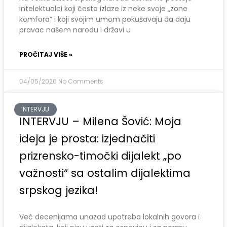
intelektualci koji često izlaze iz neke svoje „zone
komfora“ i koji svojim umom pokušavaju da daju
pravac našem narodu i državi u
PROČITAJ VIŠE »
04/05/2026
No Comments
INTERVJU
INTERVJU – Milena Šović: Moja
ideja je prosta: izjednačiti
prizrensko-timočki dijalekt „po
važnosti“ sa ostalim dijalektima
srpskog jezika!
Već decenijama unazad upotreba lokalnih govora i