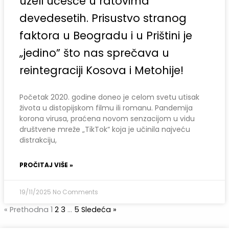
uzeli učešće u ratovima
devedesetih. Prisustvo stranog
faktora u Beogradu i u Prištini je
„jedino” što nas sprečava u
reintegraciji Kosova i Metohije!
Početak 2020. godine doneo je celom svetu utisak
života u distopijskom filmu ili romanu. Pandemija
korona virusa, praćena novom senzacijom u vidu
društvene mreže „TikTok“ koja je učinila najveću
distrakciju,
PROČITAJ VIŠE »
19/11/2025
No Comments
« Prethodna
1
2
3
…
5
Sledeća »