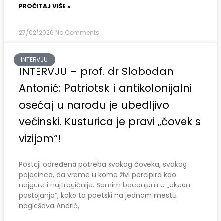
PROČITAJ VIŠE »
27/02/2026
No Comments
INTERVJU
INTERVJU – prof. dr Slobodan
Antonić: Patriotski i antikolonijalni
osećaj u narodu je ubedljivo
većinski. Kusturica je pravi „čovek s
vizijom“!
Postoji određena potreba svakog čoveka, svakog
pojedinca, da vreme u kome živi percipira kao
najgore i najtragičnije. Samim bacanjem u „okean
postojanja“, kako to poetski na jednom mestu
naglašava Andrić,