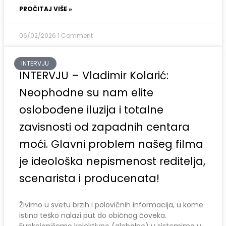
PROČITAJ VIŠE »
06/02/2026
1 Comment
INTERVJU
INTERVJU – Vladimir Kolarić:
Neophodne su nam elite
oslobođene iluzija i totalne
zavisnosti od zapadnih centara
moći. Glavni problem našeg filma
je ideološka nepismenost reditelja,
scenarista i producenata!
Živimo u svetu brzih i polovičnih informacija, u kome
istina teško nalazi put do običnog čoveka.
Funkcionišemo kolektivno (globalno) u sistemima u