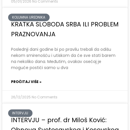
05/01/2026
No Comments
KOLUMNA UREDNIKA
KRATKA SLOBODA SRBA ILI PROBLEM
PRAZNOVANJA
Poslednji dani godine bi po pravilu trebali da odišu
nekom smirenošću i utiskom da će sve stati barem
na nekoliko dana. Međutim, ovakav osećaj je
moguće postići samo u dva
PROČITAJ VIŠE »
26/12/2025
No Comments
INTERVJU
INTERVJU – prof. dr Miloš Ković:
Obnova Svetosavskog i Kosovskog