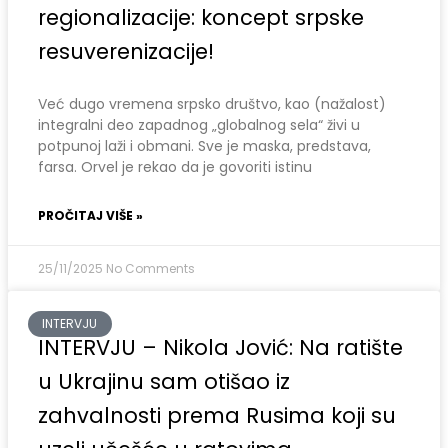
regionalizacije: koncept srpske
resuverenizacije!
Već dugo vremena srpsko društvo, kao (nažalost)
integralni deo zapadnog „globalnog sela“ živi u
potpunoj laži i obmani. Sve je maska, predstava,
farsa. Orvel je rekao da je govoriti istinu
PROČITAJ VIŠE »
25/11/2025
No Comments
INTERVJU
INTERVJU – Nikola Jović: Na ratište
u Ukrajinu sam otišao iz
zahvalnosti prema Rusima koji su