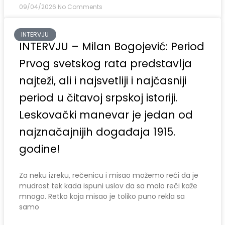
09/04/2026
No Comments
INTERVJU
INTERVJU – Milan Bogojević: Period
Prvog svetskog rata predstavlja
najteži, ali i najsvetliji i najčasniji
period u čitavoj srpskoj istoriji.
Leskovački manevar je jedan od
najznačajnijih događaja 1915.
godine!
Za neku izreku, rečenicu i misao možemo reći da je
mudrost tek kada ispuni uslov da sa malo reči kaže
mnogo. Retko koja misao je toliko puno rekla sa
samo