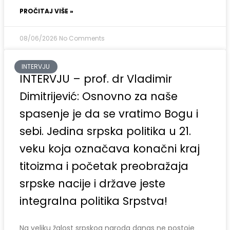
PROČITAJ VIŠE »
08/06/2026
No Comments
INTERVJU
INTERVJU – prof. dr Vladimir
Dimitrijević: Osnovno za naše
spasenje je da se vratimo Bogu i
sebi. Jedina srpska politika u 21.
veku koja označava konačni kraj
titoizma i početak preobražaja
srpske nacije i države jeste
integralna politika Srpstva!
Na veliku žalost srpskog naroda danas ne postoje