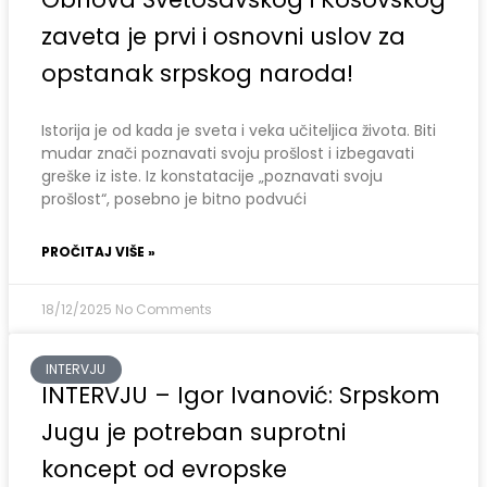
zaveta je prvi i osnovni uslov za
opstanak srpskog naroda!
Istorija je od kada je sveta i veka učiteljica života. Biti
mudar znači poznavati svoju prošlost i izbegavati
greške iz iste. Iz konstatacije „poznavati svoju
prošlost“, posebno je bitno podvući
PROČITAJ VIŠE »
18/12/2025
No Comments
INTERVJU
INTERVJU – Igor Ivanović: Srpskom
Jugu je potreban suprotni
koncept od evropske