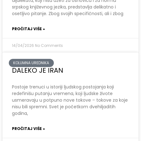
dijalekata, koji nisu uzeti za osnovicu i za normu
srpskog književnog jezika, predstavlja delikatno i
osetljivo pitanje. Zbog svojih specifičnosti, ali i zbog
PROČITAJ VIŠE »
14/04/2026
No Comments
KOLUMNA UREDNIKA
DALEKO JE IRAN
Postoje trenuci u istoriji ljudskog postojanja koji
redefinišu putanju vremena, koji ljudske živote
usmeravaju u potpuno nove tokove – tokove za koje
nisu bili spremni. Svet je početkom dvehiljaditih
godina,
PROČITAJ VIŠE »