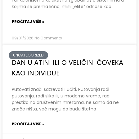
kojima se prema ličnoj misli „elite“ odnose kao
PROČITAJ VIŠE »
09/01/2026
No Comments
UNCATEGORIZED
DAN U ATINI ILI O VELIČINI ČOVEKA
KAO INDIVIDUE
Putovati znači sazrevati i učiti. Putovanja radi
putovanja, radi slika ili, u moderno vreme, radi
prestiža na društvenim mrežama, ne samo da ne
znače ništa, već mogu da budu štetna
PROČITAJ VIŠE »