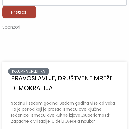
Pretraži
Sponzori
Page
Page
Page
Page
KOLUMNA UREDNIKA
PRAVOSLAVLJE, DRUŠTVENE MREŽE I
DEMOKRATIJA
Stotinu i sedam godina. Sedam godina više od veka.
To je period koji je prošao između dve ključne
rečenice, između dve kultne izjave „superiornosti“
Zapadne civilizacije. U delu „Vesela nauka“