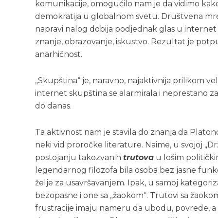
komunikacije, omogućilo nam je da vidimo kako
demokratija u globalnom svetu. Društvena mrež
napravi nalog dobija podjednak glas u internet s
znanje, obrazovanje, iskustvo. Rezultat je potpuni
anarhičnost.
„Skupština“ je, naravno, najaktivnija prilikom 
internet skupština se alarmirala i neprestano
do danas.
Ta aktivnost nam je stavila do znanja da Platon
neki vid proročke literature. Naime, u svojoj „Drž
postojanju takozvanih
trutova
u lošim političk
legendarnog filozofa bila osoba bez jasne funk
želje za usavršavanjem. Ipak, u samoj kategoriza
bezopasne i one sa „žaokom“. Trutovi sa žaokom 
frustracije imaju nameru da ubodu, povrede, a n