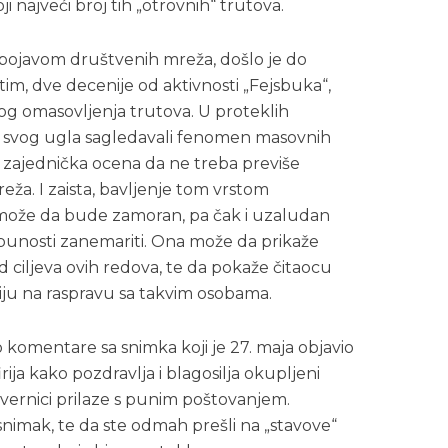
 najveći broj tih „otrovnih“ trutova.
ojavom društvenih mreža, došlo je do
m, dve decenije od aktivnosti „Fejsbuka“,
nog omasovljenja trutova. U proteklih
z svog ugla sagledavali fenomen masovnih
 zajednička ocena da ne treba previše
ža. I zaista, bavljenje tom vrstom
, može da bude zamoran, pa čak i uzaludan
tpunosti zanemariti. Ona može da prikaže
od ciljeva ovih redova, te da pokaže čitaocu
rgiju na raspravu sa takvim osobama.
o komentare sa snimka koji je 27. maja objavio
ija kako pozdravlja i blagosilja okupljeni
ernici prilaze s punim poštovanjem.
snimak, te da ste odmah prešli na „stavove“