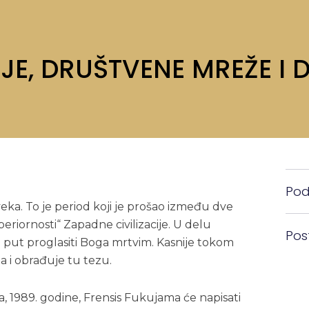
JE, DRUŠTVENE MREŽE I 
Pode
eka. To je period koji je prošao između dve
eriornosti“ Zapadne civilizacije. U delu
Pos
vi put proglasiti Boga mrtvim. Kasnije tokom
ja i obrađuje tu tezu.
 1989. godine, Frensis Fukujama će napisati