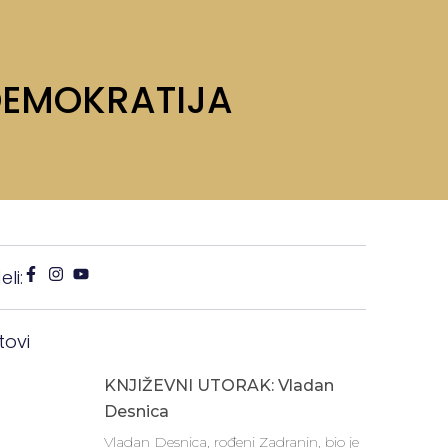
DEMOKRATIJA
li:
tovi
KNJIŽEVNI UTORAK: Vladan
Desnica
Vladan Desnica, rođeni Zadranin, bio je