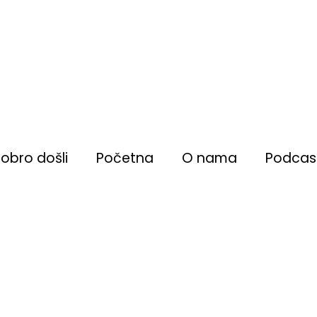
obro došli
Početna
O nama
Podcas