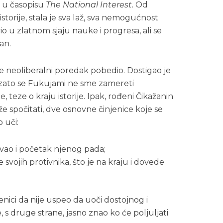
en u časopisu
The National Interest.
Od
torije, stala je sva laž, sva nemogućnost
avio u zlatnom sjaju nauke i progresa, ali se
an.
a je neoliberalni poredak pobedio. Dostigao je
, i zato se Fukujami ne sme zamereti
, teze o kraju istorije. Ipak, rođeni Čikažanin
 spočitati, dve osnovne činjenice koje se
o uči:
vao i početak njenog pada;
svojih protivnika, što je na kraju i dovede
nici da nije uspeo da uoči dostojnog i
, s druge strane, jasno znao ko će poljuljati