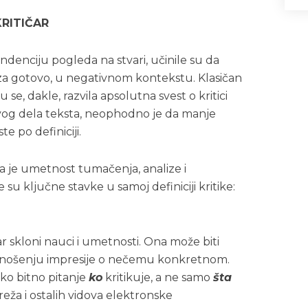
KRITIČAR
endenciju pogleda na stvari, učinile su da
 gotovo, u negativnom kontekstu. Klasičan
 se, dakle, razvila apsolutna svest o kritici
g dela teksta, neophodno je da manje
 po definiciji.
ona je umetnost tumačenja, analize i
u ključne stavke u samoj definiciji kritike:
ar skloni nauci i umetnosti. Ona može biti
i donošenju impresije o nečemu konkretnom.
ako bitno pitanje
ko
kritikuje, a ne samo
šta
reža i ostalih vidova elektronske