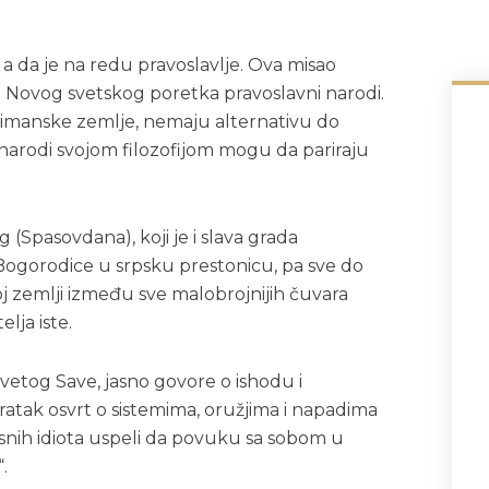
a da je na redu pravoslavlje. Ova misao
 i Novog svetskog poretka pravoslavni narodi.
uslimanske zemlje, nemaju alternativu do
 narodi svojom filozofijom mogu da pariraju
(Spasovdana), koji je i slava grada
ogorodice u srpsku prestonicu, pa sve do
j zemlji između sve malobrojnijih čuvara
lja iste.
etog Save, jasno govore o ishodu i
kratak osvrt o sistemima, oružjima i napadima
orisnih idiota uspeli da povuku sa sobom u
.