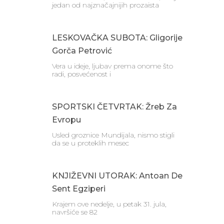
jedan od najznačajnijih prozaista
LESKOVAČKA SUBOTA: Gligorije
Gorča Petrović
Vera u ideje, ljubav prema onome što
radi, posvećenost i
SPORTSKI ČETVRTAK: Žreb Za
Evropu
Usled groznice Mundijala, nismo stigli
da se u proteklih mesec
KNJIŽEVNI UTORAK: Antoan De
Sent Egziperi
Krajem ove nedelje, u petak 31. jula,
navršiće se 82