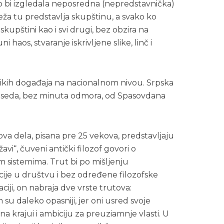
 bi izgledala neposredna (nepredstavnička)
a tu predstavlja skupštinu, a svako ko
kupštini kao i svi drugi, bez obzira na
 haos, stvaranje iskrivljene slike, linč i
velikih događaja na nacionalnom nivou. Srpska
 zaseda, bez minuta odmora, od Spasovdana
ova dela, pisana pre 25 vekova, predstavljaju
avi“, čuveni antički filozof govori o
im sistemima. Trut bi po mišljenju
cije u društvu i bez određene filozofske
ciji, on nabraja dve vrste trutova:
su daleko opasniji, jer oni usred svoje
a krajui i ambiciju za preuziamnje vlasti. U