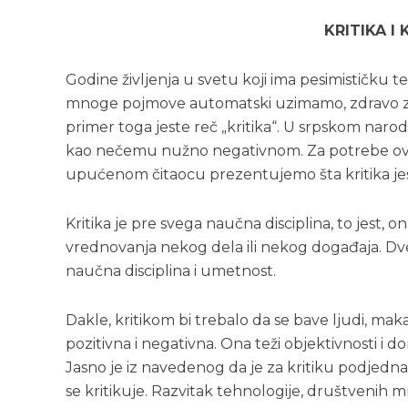
KRITIKA I 
Godine življenja u svetu koji ima pesimističku t
mnoge pojmove automatski uzimamo, zdravo za
primer toga jeste reč „kritika“. U srpskom narodu
kao nečemu nužno negativnom. Za potrebe ovo
upućenom čitaocu prezentujemo šta kritika jeste
Kritika je pre svega naučna disciplina, to jest, 
vrednovanja nekog dela ili nekog događaja. Dve s
naučna disciplina i umetnost.
Dakle, kritikom bi trebalo da se bave ljudi, mak
pozitivna i negativna. Ona teži objektivnosti 
Jasno je iz navedenog da je za kritiku podjedn
se kritikuje. Razvitak tehnologije, društvenih m