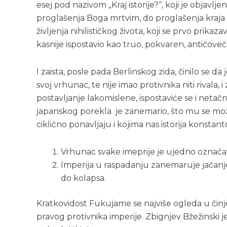
esej pod nazivom „Kraj istorije?“, koji je objavlj
proglašenja Boga mrtvim, do proglašenja kraja is
življenja nihilističkog života, koji se prvo prikaz
kasnije ispostavio kao truo, pokvaren, antičoveč
I zaista, posle pada Berlinskog zida, činilo se d
svoj vrhunac, te nije imao protivnika niti rivala
postavljanje lakomislene, ispostaviće se i netačne
japanskog porekla je zanemario, što mu se može
ciklično ponavljaju i kojima nas istorija konstant
Vrhunac svake imeprije je ujedno označa
Imperija u raspadanju zanemaruje jačanje 
do kolapsa.
Kratkovidost Fukujame se najviše ogleda u činje
pravog protivnika imperije. Zbignjev Bžežinski je