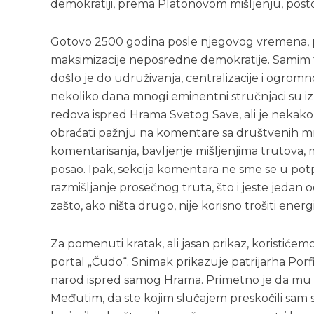
demokratiji, prema Platonovom mišljenju, postoji
Gotovo 2500 godina posle njegovog vremena, p
maksimizacije neposredne demokratije. Samim ti
došlo je do udruživanja, centralizacije i ogrom
nekoliko dana mnogi eminentni stručnjaci su i
redova ispred Hrama Svetog Save, ali je nekako
obraćati pažnju na komentare sa društvenih mre
komentarisanja, bavljenje mišljenjima trutova
posao. Ipak, sekcija komentara ne sme se u po
razmišljanje prosečnog truta, što i jeste jedan 
zašto, ako ništa drugo, nije korisno trošiti ene
Za pomenuti kratak, ali jasan prikaz, koristićem
portal „Čudo“. Snimak prikazuje patrijarha Porfir
narod ispred samog Hrama. Primetno je da mu v
Međutim, da ste kojim slučajem preskočili sam 