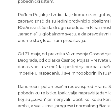
pobednički sistem.
Rođeni Poljak je tvrdio da je komunizam gotov, 
zapravo znači da su jedini protivnici globalizma
Bžežinski ističe da drugi narodi, pa ni Kina i m
„saradnje“ u globalnom svetu, a da pravoslavni
onome što globalizam predstavlja.
Od 21. maja, od praznika Vaznesenja Gospodnjeg 
Beograda, od dolaska Časnog Pojasa Presvete B
danas, vodila se možda i poslednja borba u našo
imperije u raspadanju, i sve mnogoborjnijih rušite
Danonoćni, polumesečni redovi ispred Hrama Sv
pobedniku te bitke. Ipak, valja napraviti jedan 
koji su „čuvari“ primenjivali i uočiti koliko su k
ambis, a sve u ime „progresa i normalnog života“