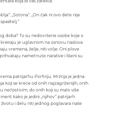
ntara koja bi vas zatekla:
ja“; „Sotona“; „On čak ni ovo dete nije
pasitelj.“
og doba? To su nedovršene osobe koje o
a kreiraju je uglavnom na osnovu naslova
ju vremena, želje, niti volje. Oni plove
prihvataju nametnute narative i lišeni su
rema patrijarhu Porfiriju. Mržnja je jedna
a koji se kreće od onih najzagriženijih, onih
ju
nečastivim,
do onih koji su malo više
ment kako je jedini „njihov“ patrijarh
životu i delu niti jednog poglavara naše