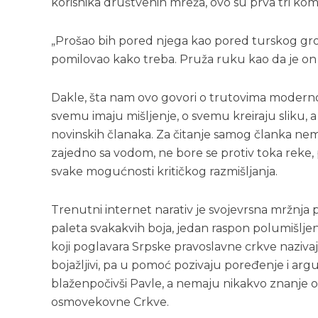
korisnika društvenih mreža, ovo su prva tri kome
„Prošao bih pored njega kao pored turskog grobl
pomilovao kako treba. Pruža ruku kao da je on s
Dakle, šta nam ovo govori o trutovima modern
svemu imaju mišljenje, o svemu kreiraju sliku, 
novinskih članaka. Za čitanje samog članka nema
zajedno sa vodom, ne bore se protiv toka reke, 
svake mogućnosti kritičkog razmišljanja.
Trenutni internet narativ je svojevrsna mržnja p
paleta svakakvih boja, jedan raspon polumišljenj
koji poglavara Srpske pravoslavne crkve naziva
bojažljivi, pa u pomoć pozivaju poređenje i argu
blaženpočivši Pavle, a nemaju nikakvo znanje o 
osmovekovne Crkve.