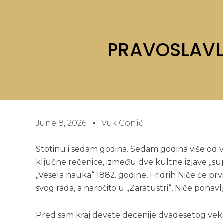
PRAVOSLAVL
June 8, 2026
Vuk Conić
Stotinu i sedam godina. Sedam godina više od v
ključne rečenice, između dve kultne izjave „sup
„Vesela nauka“ 1882. godine, Fridrih Niče će pr
svog rada, a naročito u „Zaratustri“, Niče ponavl
Pred sam kraj devete decenije dvadesetog veka,