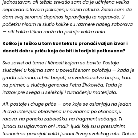
jednostavan, ali težak: shvatio sam da je učinjena velika
nepravda čitavom pokoljenju naših ratnika. Želeo sam da
dam svoj skromni doprinos ispravljanju te nepravde. U
početku nisam ni slutio kolike su razmere našeg zaborava
— niti koliko tišina može da pokrije velika dela.
Koliko je teško u tom kontekstu pronaći valjan izvor i
doneti dobru priču koja će biti istorijski potkovana?
Sve zavisi od teme i ličnosti kojom se bavite. Postoje
slučajevi u kojima sam u povlašćenom položaju — kada je
građa obimna, arhivi bogati, a svedočanstva brojna, kao,
na primer, u slučaju generala Petra Živkovića. Tada je
izazov pre svega u selekciji i tumačenju materijala.
Ali, postoje i druge priče — one koje se oslanjaju na jedan
ili dva intervjua objavljena u novinama po okončanju
ratova, na poneku zabelešku, na fragment sećanja. Ti
junaci su uglavnom oni „mali“ ljudi koji su u presudnim
trenucima postajali veliki junaci Prvog svetskog rata. Oni su