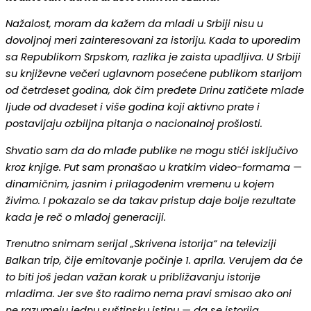
Nažalost, moram da kažem da mladi u Srbiji nisu u
dovoljnoj meri zainteresovani za istoriju. Kada to uporedim
sa Republikom Srpskom, razlika je zaista upadljiva. U Srbiji
su književne večeri uglavnom posećene publikom starijom
od četrdeset godina, dok čim pređete Drinu zatičete mlade
ljude od dvadeset i više godina koji aktivno prate i
postavljaju ozbiljna pitanja o nacionalnoj prošlosti.
Shvatio sam da do mlađe publike ne mogu stići isključivo
kroz knjige. Put sam pronašao u kratkim video-formama —
dinamičnim, jasnim i prilagođenim vremenu u kojem
živimo. I pokazalo se da takav pristup daje bolje rezultate
kada je reč o mlađoj generaciji.
Trenutno snimam serijal „Skrivena istorija“ na televiziji
Balkan trip, čije emitovanje počinje 1. aprila. Verujem da će
to biti još jedan važan korak u približavanju istorije
mladima. Jer sve što radimo nema pravi smisao ako oni
ne razumeju jednu suštinsku istinu — da se istorija