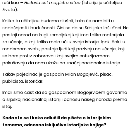
reči kao –
Historia est magistra vitae
(Istorija je učiteljica
života).
Koliko tu učiteljicu budemo slušali, tako će nam biti u
sadašnjosti i budućnosti. Čini se da su Srbi jako loši đaci. Ne
postoji narod na kugli zemaljskoj koji ima toliko materijala
za učenje, a koji toliko malo uči iz svoje istorije. Ipak, čak i u
modernom svetu, postoje ljudi koji pozivaju na učenje, koji
se bore protiv zaborava i koji svojim entuzijazmom
pokušavaju da nam ukažu na značaj nacionalne istorije.
Takav pojedinac je gospodin Milan Bogojević, pisac,
publicista, istoričar.
Imali smo čast da sa gospodinom Bogojevićem govorimo
o srpskoj nacionalnoj istoriji i odnosu našeg naroda prema
istoj.
Kada ste se i kako odlučili da pišete o istorijskim
temama, odnosno isključivo istorijske knjige?