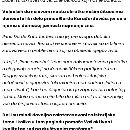
bude istinski svesna veličine perioda koji nas je odredio.
Voleo bih da na ovom mestu ukratko našim čitaocima
donesete lik i delo princa Đorđa Karađorđevića, jer se o
njemu u domaćoj javnosti najmanje zna.
Princ Đorđe Karađorđević bio je, pre svega, duboko
nesrećan čovek. Bez ikakve sumnje — i čovek sa ozbiljnim
zdravstvenim problemima koji su obeležili njegov život.
U knjizi „Princ nesreće“ izneo sam dokumentovane podatke
o njegovoj saradnji sa Komunističkom partijom tokom
Drugog svetskog rata, ukazao na brojne istorijske
netačnosti u njegovim takozvanim memoarima „Istina o
mom životu“, kao i na činjenicu ko je zapravo bio autor tog
teksta. Moja namera nije bila da rušim mit radi senzacije,
već da činjenice stavim ispred emocija.
Da li su mladi dovoljno zainteresovani za istorijske
teme i koliko u tom pogledu pomaže Vaš aktivan i
kvalitetan rad na društvenim mrežama?