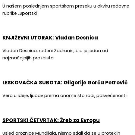
U našem poslednjem sportskom preseku u okviru redovne
rubrike „Sportski
KNJIŽEVNI UTORAK: Vladan Desnica
Vladan Desnica, rođeni Zadranin, bio je jedan od
najznačajnijih prozaista
LESKOVAČKA SUBOTA: Gligorije Gorča Petrović
Vera u ideje, ljubav prema onome što radi, posvećenost i
SPORTSKI ČETVRTAK: Žreb za Evropu
Usled groznice Mundijala, nismo stigli da se u proteklih