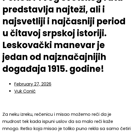
predstavlja najteži, ali i
najsvetliji i najčasniji period
u čitavoj srpskoj istoriji.
Leskovački manevar je
jedan od najznačajnijih
događaja 1915. godine!
February 27, 2026
Vuk Conić
Za neku izreku, rečenicu i misao možemo reći da je
mudrost tek kada ispuni uslov da sa malo reči kaže
mnogo. Retko koja misao je toliko puno rekla sa samo četiri