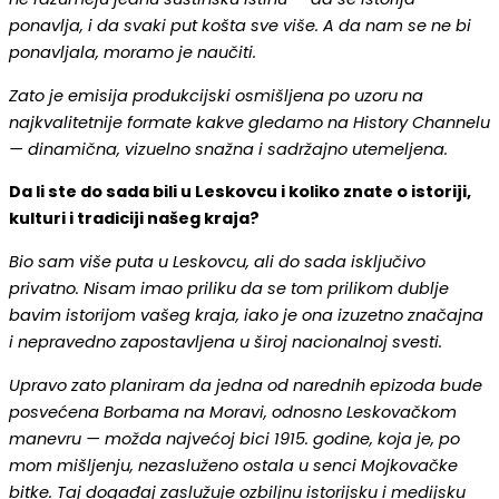
ponavlja, i da svaki put košta sve više. A da nam se ne bi
ponavljala, moramo je naučiti.
Zato je emisija produkcijski osmišljena po uzoru na
najkvalitetnije formate kakve gledamo na History Channelu
— dinamična, vizuelno snažna i sadržajno utemeljena.
Da li ste do sada bili u Leskovcu i koliko znate o istoriji,
kulturi i tradiciji našeg kraja?
Bio sam više puta u Leskovcu, ali do sada isključivo
privatno. Nisam imao priliku da se tom prilikom dublje
bavim istorijom vašeg kraja, iako je ona izuzetno značajna
i nepravedno zapostavljena u široj nacionalnoj svesti.
Upravo zato planiram da jedna od narednih epizoda bude
posvećena Borbama na Moravi, odnosno Leskovačkom
manevru — možda najvećoj bici 1915. godine, koja je, po
mom mišljenju, nezasluženo ostala u senci Mojkovačke
bitke. Taj događaj zaslužuje ozbiljnu istorijsku i medijsku