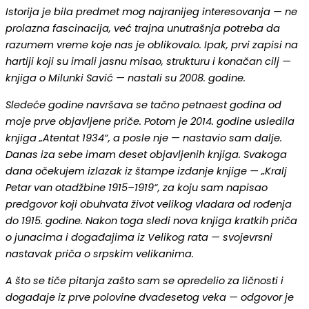
Istorija je bila predmet mog najranijeg interesovanja — ne
prolazna fascinacija, već trajna unutrašnja potreba da
razumem vreme koje nas je oblikovalo. Ipak, prvi zapisi na
hartiji koji su imali jasnu misao, strukturu i konačan cilj —
knjiga o Milunki Savić — nastali su 2008. godine.
Sledeće godine navršava se tačno petnaest godina od
moje prve objavljene priče. Potom je 2014. godine usledila
knjiga „Atentat 1934“, a posle nje — nastavio sam dalje.
Danas iza sebe imam deset objavljenih knjiga. Svakoga
dana očekujem izlazak iz štampe izdanje knjige — „Kralj
Petar van otadžbine 1915–1919“, za koju sam napisao
predgovor koji obuhvata život velikog vladara od rođenja
do 1915. godine. Nakon toga sledi nova knjiga kratkih priča
o junacima i događajima iz Velikog rata — svojevrsni
nastavak priča o srpskim velikanima.
A što se tiče pitanja zašto sam se opredelio za ličnosti i
događaje iz prve polovine dvadesetog veka — odgovor je