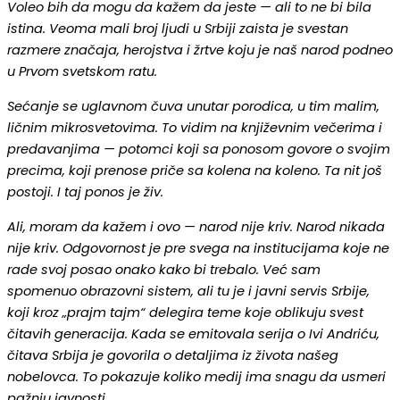
Voleo bih da mogu da kažem da jeste — ali to ne bi bila
istina. Veoma mali broj ljudi u Srbiji zaista je svestan
razmere značaja, herojstva i žrtve koju je naš narod podneo
u Prvom svetskom ratu.
Sećanje se uglavnom čuva unutar porodica, u tim malim,
ličnim mikrosvetovima. To vidim na književnim večerima i
predavanjima — potomci koji sa ponosom govore o svojim
precima, koji prenose priče sa kolena na koleno. Ta nit još
postoji. I taj ponos je živ.
Ali, moram da kažem i ovo — narod nije kriv. Narod nikada
nije kriv. Odgovornost je pre svega na institucijama koje ne
rade svoj posao onako kako bi trebalo. Već sam
spomenuo obrazovni sistem, ali tu je i javni servis Srbije,
koji kroz „prajm tajm“ delegira teme koje oblikuju svest
čitavih generacija. Kada se emitovala serija o Ivi Andriću,
čitava Srbija je govorila o detaljima iz života našeg
nobelovca. To pokazuje koliko medij ima snagu da usmeri
pažnju javnosti.