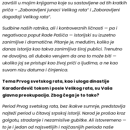
završili u mojim knjigama koje su sastavljene od tih kratkih
priča – „Zaboravljeni junaci Velikog rata“ i „Zaboravljeni
događaji Velikog rata“.
Sudbine naših ratnika, ali i kontroverznih ličnosti — pa i
negativaca poput Rade Pašića — istorijski su izuzetno
zanimljive i dramatične. Pitanje je, međutim, koliko je
danas istorija kao takva zanimljiva široj publici. Trenutno
ne dovoljno, ali duboko verujem da ona to može biti —
ukoliko joj se pristupi kao živoj priči o ljudima, a ne kao
suvom nizu datuma i činjenica.
Tema Prvog svetskog rata, kao i uloga dinastije
Karađorđević tokom i posle Velikog rata, su Vaša
glavna preokupacija. Zbog čega je to tako?
Period Prvog svetskog rata, bez ikakve sumnje, predstavlja
najteži period u čitavoj srpskoj istoriji. Narod je prošao kroz
golgotu, stradanje i nezamislive gubitke. Ali istovremeno —
to je i jedan od najsvetlijih i najčasnijih perioda naše