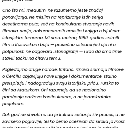
Ono što mi, međutim, ne razumemo jeste značaj
ponavljanja. Ne mislim na repriziranje istih serija
desetinama puta, već na kontinuirano stvaranje novih
filmova, serija, dokumentarnih emisija i knjiga o ključnim
istorijskim temama. Mi smo, recimo, 1989. godine snimili
film o Kosovskom boju — prosečno ostvarenje koje ni u
potpunosti ne odgovara istoriografiji — i kao da smo time
stavili tačku na čitavu temu.
Pogledajmo druge narode. Britanci iznova snimaju filmove
o Čerčilu, objavljuju nove knjige i dokumentarce, stalno
preispituju i nadograđuju svoju istorijsku priču. Turska to
čini sa Ataturkom. Oni razumeju da se nacionalno
pamćenje održava kontinuitetom, a ne jednokratnim
projektom.
Dok god ne shvatimo da je kultura sećanja živ proces, a ne
završeno poglavlje, teško ćemo očekivati da široka javnost