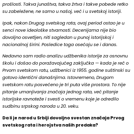
prošlosti. Takva junaštva, takva žrtva i takve pobede retko
su zabeležene, ne samo u našoj, već i u svetskoj istoriji.
Ipak, nakon Drugog svetskog rata, ovaj period ostao je u
senci nove ideološke stvarnosti. Decenijama nije bio
dovoljno osvetljen, niti sagledan u punoj istorijskoj i
nacionalnoj širini. Posledice toga osećaju se i danas.
Nedavno sam radio analizu udžbenika istorije za osnovnu
školu i došao do poražavajućeg zaključka — kada je reč o
Prvom svetskom ratu, udžbenici iz 1955. godine suštinski su
gotovo identični današnjima. Istovremeno, Drugom
svetskom ratu posvećeno je tri puta više prostora. To nije
pitanje umanjivanja značaja jednog rata, već pitanje
istorijske ravnoteže i svesti o vremenu koje je odredilo
sudbinu srpskog naroda u 20. veku.
Da li je narod u Srbiji dovoljno svestan značaja Prvog
svetskog rata i herojstva naših predaka?