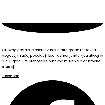
Cilj ovog portala je približavanje istorije grada Leskovca
njegovoj mlađoj populaciji, kao i uzimanje intervjua uticajnih
ljudi u gradu, te prenošenje njihovog mišljenja o društvenoj
situaciji.
Facebook