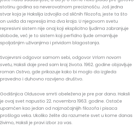
stotinu godina sa neverovatnom preciznošću. Još jedna
stvar koja je Hakslija izdvojila od sličnih filozofa, jeste ta što
on uviđa da represija ima dva kraja. U njegovom svetu
represivni sistem nije onaj koji eksplicitno ljudima zabranjuje
slobode, već je to sistem koji perfidno ljude omamljuje
spoljašnjim uživanjima i prividom blagostanja.
Svojevrsni odgovor samom sebi, odgovor
Vrlom novom
svetu
, Haksli daje pred sam kraj života. 1962. godine objavljuje
roman
Ostrvo
, gde prikazuje kako bi moglo da izgleda
pravedno i duhovno razvijeno društvo.
Godišnjica Oldusove smrti obeležena je pre par dana. Haksli
je ovaj svet napustio 22. novembra 1963. godine. Ostaće
upamćen kao jedan od najznačajnijih filozofa i pisaca
prošloga veka. Ukoliko želite da razumete svet u kome danas
živimo, Haksli je pravi izbor za vas.