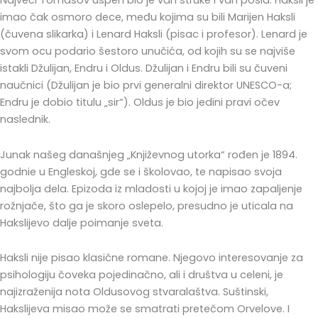
Najveći Tomasov uspeh bio je van struke i van posla. Haksli je
imao čak osmoro dece, među kojima su bili Marijen Haksli
(čuvena slikarka) i Lenard Haksli (pisac i profesor). Lenard je
svom ocu podario šestoro unučića, od kojih su se najviše
istakli Džulijan, Endru i Oldus. Džulijan i Endru bili su čuveni
naučnici (Džulijan je bio prvi generalni direktor UNESCO-a;
Endru je dobio titulu „sir“). Oldus je bio jedini pravi očev
naslednik.
Junak našeg današnjeg „Književnog utorka“ rođen je 1894.
godnie u Engleskoj, gde se i školovao, te napisao svoja
najbolja dela. Epizoda iz mladosti u kojoj je imao zapaljenje
rožnjače, što ga je skoro oslepelo, presudno je uticala na
Hakslijevo dalje poimanje sveta.
Haksli nije pisao klasične romane. Njegovo interesovanje za
psihologiju čoveka pojedinačno, ali i društva u celeni, je
najizraženija nota Oldusovog stvaralaštva. Suštinski,
Hakslijeva misao može se smatrati pretečom Orvelove. I