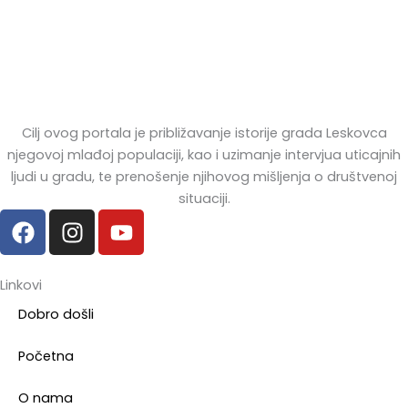
Cilj ovog portala je približavanje istorije grada Leskovca
njegovoj mlađoj populaciji, kao i uzimanje intervjua uticajnih
ljudi u gradu, te prenošenje njihovog mišljenja o društvenoj
situaciji.
F
I
Y
a
n
o
c
s
u
e
t
t
Linkovi
b
a
u
Dobro došli
o
g
b
o
r
e
Početna
k
a
m
O nama