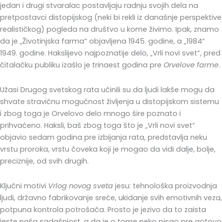
jedan i drugi stvaralac postavljaju radnju svojih dela na
pretpostavci distopijskog (neki bi rekli iz današnje perspektive
realističkog) pogleda na društvo u kome živimo. Ipak, znamo
da je „Životinjska farma“ objavljena 1945. godine, a „1984“
1949. godine. Hakslijevo najpoznatije delo, „Vrli novi svet“, pred
čitalačku publiku izašlo je trinaest godina pre
Orvelove farme
.
Užasi Drugog svetskog rata učinili su da ljudi lakše mogu da
shvate stravičnu mogućnost življenja u distopijskom sistemu
i zbog toga je Orvelovo delo mnogo šire poznato i
prihvaćeno. Haksli, baš zbog toga što je „Vrli novi svet“
objavio sedam godina pre izbijanja rata, predstavlja neku
vrstu proroka, vrstu čoveka koji je mogao da vidi dalje, bolje,
preciznije, od svih drugih.
Ključni motivi
Vrlog novog sveta
jesu: tehnološka proizvodnja
ljudi, državno fabrikovanje sreće, ukidanje svih emotivnih veza,
potpuna kontrola potrošača. Prosto je jezivo da to zaista
jeste naša sadašnjost, a da je o tome neko pisao pre gotovo