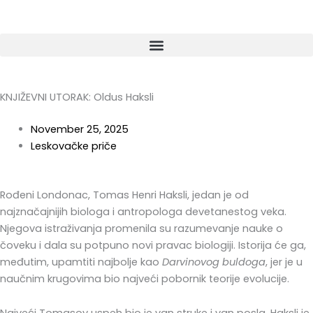
Skip
to
content
KNJIŽEVNI UTORAK: Oldus Haksli
November 25, 2025
Leskovačke priče
Rođeni Londonac, Tomas Henri Haksli, jedan je od
najznačajnijih biologa i antropologa devetanestog veka.
Njegova istraživanja promenila su razumevanje nauke o
čoveku i dala su potpuno novi pravac biologiji. Istorija će ga,
međutim, upamtiti najbolje kao
Darvinovog buldoga
, jer je u
naučnim krugovima bio najveći pobornik teorije evolucije.