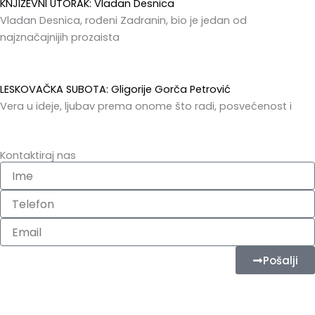
KNJIŽEVNI UTORAK: Vladan Desnica
Vladan Desnica, rođeni Zadranin, bio je jedan od
najznačajnijih prozaista
LESKOVAČKA SUBOTA: Gligorije Gorča Petrović
Vera u ideje, ljubav prema onome što radi, posvećenost i
Kontaktiraj nas
Ime
Telefon
Email
Pošalji