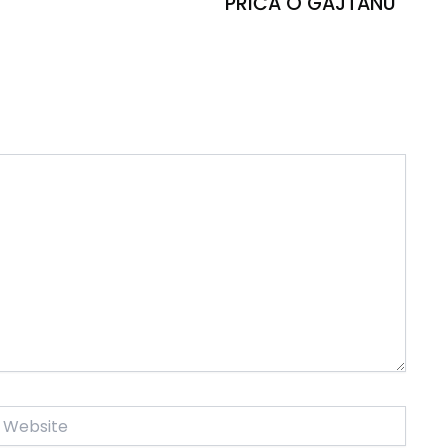
PRIČA O GAJTANU
ebsite