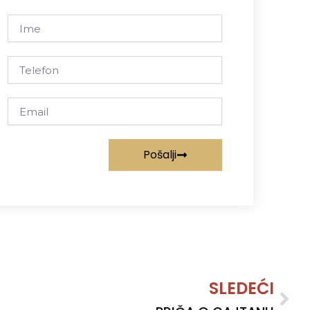
Ime
Telefon
Email
Pošalji
Nex
SLEDEĆI