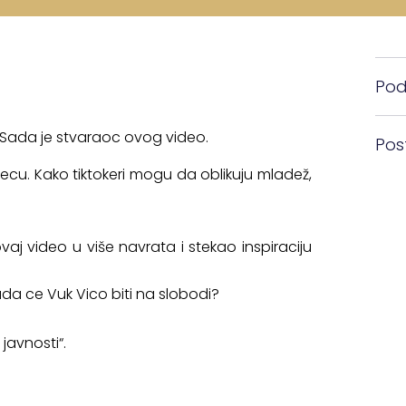
Pode
og Sada je stvaraoc ovog video.
Pos
cu. Kako tiktokeri mogu da oblikuju mladež,
j video u više navrata i stekao inspiraciju
a ce Vuk Vico biti na slobodi?
 javnosti
“.