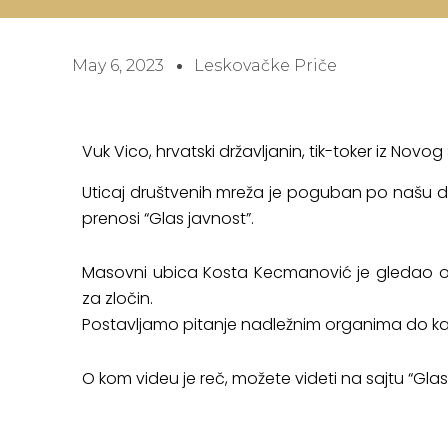
May 6, 2023
Leskovačke Priče
Vuk Vico, hrvatski državljanin, tik-toker iz Nov
Uticaj društvenih mreža je poguban po našu de
prenosi “Glas javnost”.
Masovni ubica Kosta Kecmanović je gledao ova
za zločin.
Postavljamo pitanje nadležnim organima do kad
O kom videu je reč, možete videti na sajtu “
Glas