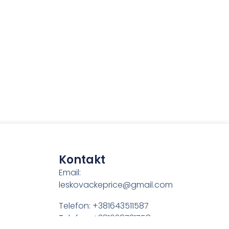
Kontakt
Email:
leskovackeprice@gmail.com
Telefon: +381643511587
Telefon: +381629731758