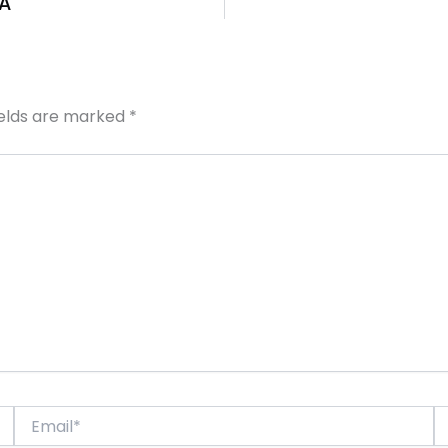
NA
ields are marked
*
Email*
W