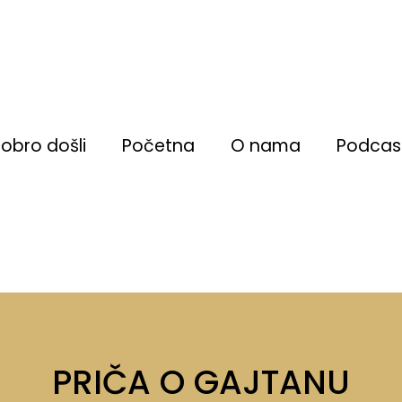
obro došli
Početna
O nama
Podcas
PRIČA O GAJTANU