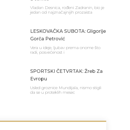
Vladan Desnica, rođeni Zadranin, bio je
jedan od najznačajnijih prozaista
LESKOVAČKA SUBOTA: Gligorije
Gorča Petrović
Vera u ideje, ljubav prema onome što
radi, posvećenost i
SPORTSKI ČETVRTAK: Žreb Za
Evropu
Usled groznice Mundijala, nismo stigli
da se u proteklih mesec