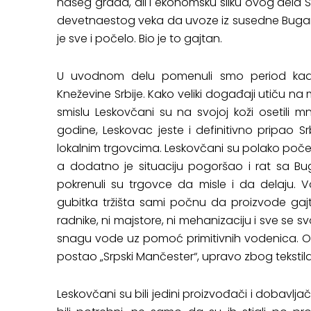
našeg grada, ali i ekonomsku sliku ovog dela Sr
devetnaestog veka da uvoze iz susedne Bugarsk
je sve i počelo. Bio je to gajtan.
U uvodnom delu pomenuli smo period kada
Kneževine Srbije. Kako veliki događaji utiču n
smislu Leskovčani su na svojoj koži osetili 
godine, Leskovac jeste i definitivno pripao Srb
lokalnim trgovcima. Leskovčani su polako počel
a dodatno je situaciju pogoršao i rat sa Bug
pokrenuli su trgovce da misle i da delaju.
gubitka tržišta sami počnu da proizvode gajtan
radnike, ni majstore, ni mehanizaciju i sve se 
snagu vode uz pomoć primitivnih vodenica. Od
postao „Srpski Mančester“, upravo zbog tekstila
Leskovčani su bili jedini proizvođači i dobavljači