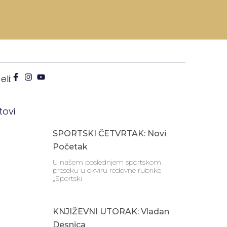
li:
tovi
SPORTSKI ČETVRTAK: Novi
Početak
U našem poslednjem sportskom
preseku u okviru redovne rubrike
„Sportski
KNJIŽEVNI UTORAK: Vladan
Desnica