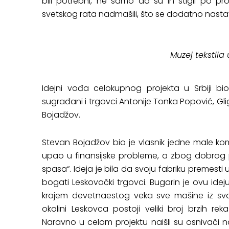
bili potrebni, ne samo da su ih stigli po p
svetskog rata nadmašili, što se dodatno nasta
Muzej tekstila
Idejni vođa celokupnog projekta u Srbiji bio
sugrađani i trgovci Antonije Tonka Popović, Gli
Bojadžov.
Stevan Bojadžov bio je vlasnik jedne male ko
upao u finansijske probleme, a zbog dobrog 
spasa“. Ideja je bila da svoju fabriku premesti
bogati Leskovački trgovci. Bugarin je ovu ideju
krajem devetnaestog veka sve mašine iz svo
okolini Leskovca postoji veliki broj brzih r
Naravno u celom projektu naišli su osnivači 