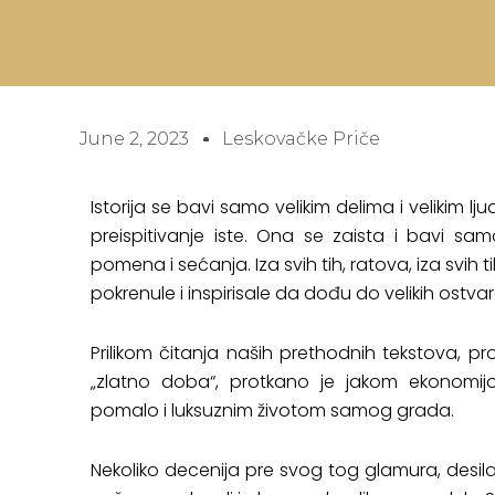
June 2, 2023
Leskovačke Priče
Istorija se bavi samo velikim delima i velikim 
preispitivanje iste. Ona se zaista i bavi s
pomena i sećanja. Iza svih tih, ratova, iza svih ti
pokrenule i inspirisale da dođu do velikih ostvar
Prilikom čitanja naših
prethodnih tekstova
, pr
„zlatno doba“, protkano je jakom ekonomijom
pomalo i luksuznim životom samog grada.
Nekoliko decenija pre svog tog glamura, desila s