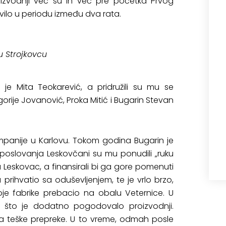
roizvodnji već su ih već pre početka Prvog
vilo u periodu između dva rata.
 u Strojkovcu
 je Mita Teokarević, a pridružili su mu se
gorije Jovanović, Proka Mitić i Bugarin Stevan
mpanije u Karlovu. Tokom godina Bugarin je
poslovanja Leskovčani su mu ponudili „ruku
 u Leskovac, a finansirali bi ga gore pomenuti
 prihvatio sa oduševljenjem, te je vrlo brzo,
je fabrike prebacio na obalu Veternice. U
eka što je dodatno pogodovalo proizvodnji.
na teške prepreke. U to vreme, odmah posle