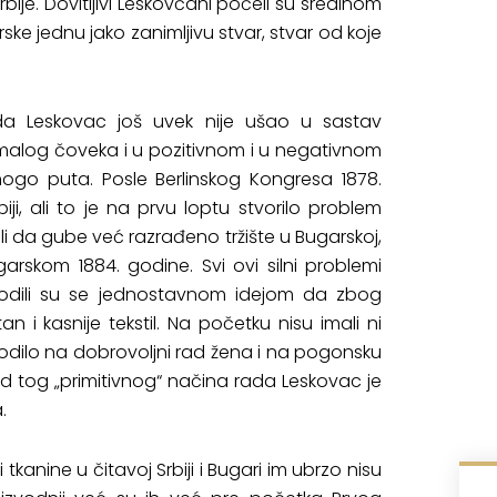
bije. Dovitljivi Leskovčani počeli su sredinom
e jednu jako zanimljivu stvar, stvar od koje
 Leskovac još uvek nije ušao u sastav
a malog čoveka i u pozitivnom i u negativnom
mnogo puta. Posle Berlinskog Kongresa 1878.
iji, ali to je na prvu loptu stvorilo problem
i da gube već razrađeno tržište u Bugarskoj,
arskom 1884. godine. Svi ovi silni problemi
 Vodili su se jednostavnom idejom da zbog
 i kasnije tekstil. Na početku nisu imali ni
svodilo na dobrovoljni rad žena i na pogonsku
 tog „primitivnog“ načina rada Leskovac je
.
 tkanine u čitavoj Srbiji i Bugari im ubrzo nisu