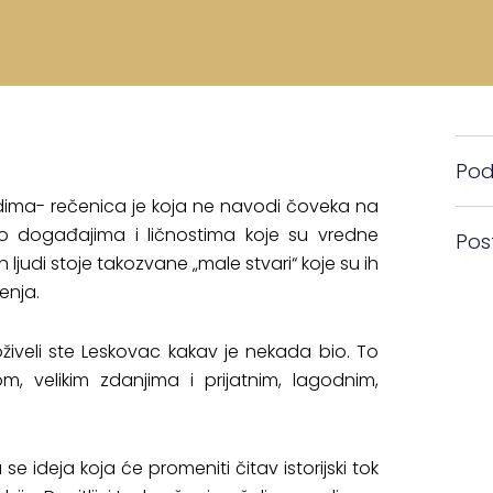
Pode
ljudima- rečenica je koja ne navodi čoveka na
amo događajima i ličnostima koje su vredne
Pos
h ljudi stoje takozvane „male stvari“ koje su ih
enja.
oživeli ste Leskovac kakav je nekada bio. To
, velikim zdanjima i prijatnim, lagodnim,
e ideja koja će promeniti čitav istorijski tok