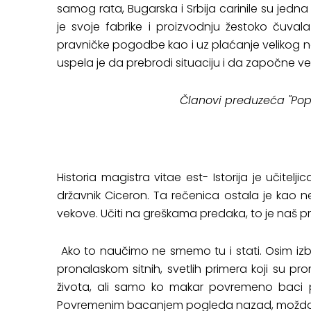
samog rata, Bugarska i Srbija carinile su jed
je svoje fabrike i proizvodnju žestoko čuval
pravničke pogodbe kao i uz plaćanje velikog
uspela je da prebrodi situaciju i da započne ve
Članovi preduzeća "Popo
Historia magistra vitae est- Istorija je učiteljic
državnik Ciceron. Ta rečenica ostala je kao ne
vekove. Učiti na greškama predaka, to je naš pr
Ako to naučimo ne smemo tu i stati. Osim izb
pronalaskom sitnih, svetlih primera koji su pro
života, ali samo ko makar povremeno baci p
Povremenim bacanjem pogleda nazad, možda će