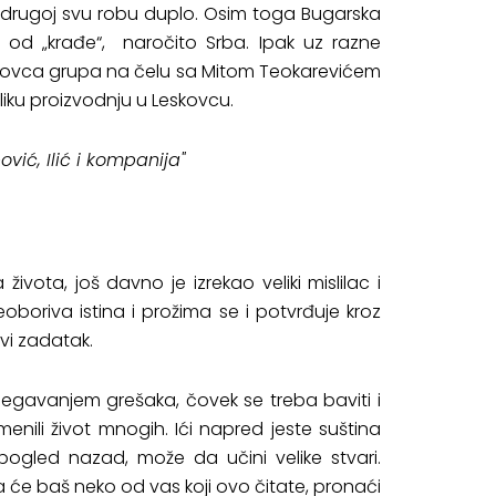
na drugoj svu robu duplo. Osim toga Bugarska
a od „krađe“, naročito Srba. Ipak uz razne
 novca grupa na čelu sa Mitom Teokarevićem
liku proizvodnju u Leskovcu.
vić, Ilić i kompanija"
a života, još davno je izrekao veliki mislilac i
oboriva istina i prožima se i potvrđuje kroz
vi zadatak.
egavanjem grešaka, čovek se treba baviti i
menili život mnogih. Ići napred jeste suština
ogled nazad, može da učini velike stvari.
 baš neko od vas koji ovo čitate, pronaći