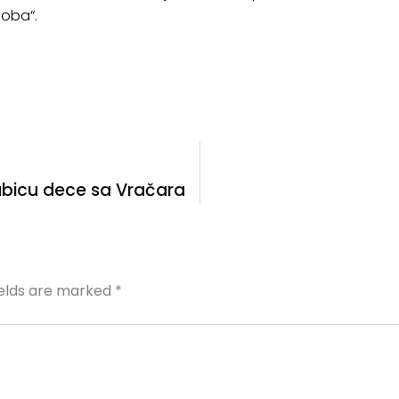
doba“.
bicu dece sa Vračara
ields are marked
*