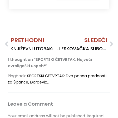
Prev
PRETHODNI
SLEDEĆI
Ne
KNJIŽEVNI UTORAK: „Veliki Inkvizitor“ kao poziv za čitanje Dostojevskog
LESKOVAČKA SUBOTA: Priča o pokretanju tekstilne industrije!
1 thought on “SPORTSKI ČETVRTAK: Najveći
evroligaški uspeh!”
Pingback:
SPORTSKI ČETVRTAK: Dva poena prednosti
za Špance, Đorđević…
Leave a Comment
Your email address will not be published.
Required