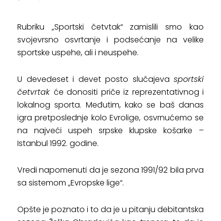
Rubriku „Sportski četvtak“ zamislili smo kao
svojevrsno osvrtanje i podsećanje na velike
sportske uspehe, ali i neuspehe.
U devedeset i devet posto slučajeva
sportski
četvrtak
će donositi priče iz reprezentativnog i
lokalnog sporta. Međutim, kako se baš danas
igra pretposlednje kolo Evrolige, osvrnućemo se
na najveći uspeh srpske klupske košarke –
Istanbul 1992. godine.
Vredi napomenuti da je sezona 1991/92 bila prva
sa sistemom „Evropske lige“.
Opšte je poznato i to da je u pitanju debitantska