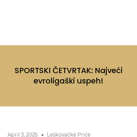
SPORTSKI ČETVRTAK: Najveći
evroligaški uspeh!
April 3, 2025
Leskovačke Priče