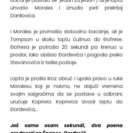
bacanje (šutiralo se “jedan za jedan”) ali je loptu
uhvatio Morales i iznudio peti prekršaj
Danilovića.
I Morales je promašio slobodno bacanje, ali je
Tompson u skoku loptu ćušnuo do Đofrese.
Đofresa je potrošio 20 sekundi pa krenuo u
prodor, lako obišao Đorđevića i pogodio preko
Stevanovića iz teške pozicije.
Lopta je prošla kroz obruč i upala pravo u ruke
Moralesu koji je naivno, ne dajući vremena
svojim saigračima da se postave u odbrani,
uručuje Koprivici. Koprivica izvodi loptu do
Đorđevića,…
Još samo osam sekundi, dva poena