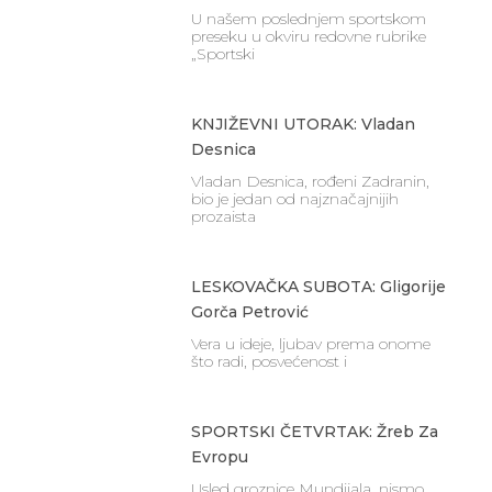
U našem poslednjem sportskom
preseku u okviru redovne rubrike
„Sportski
KNJIŽEVNI UTORAK: Vladan
Desnica
Vladan Desnica, rođeni Zadranin,
bio je jedan od najznačajnijih
prozaista
LESKOVAČKA SUBOTA: Gligorije
Gorča Petrović
Vera u ideje, ljubav prema onome
što radi, posvećenost i
SPORTSKI ČETVRTAK: Žreb Za
Evropu
Usled groznice Mundijala, nismo