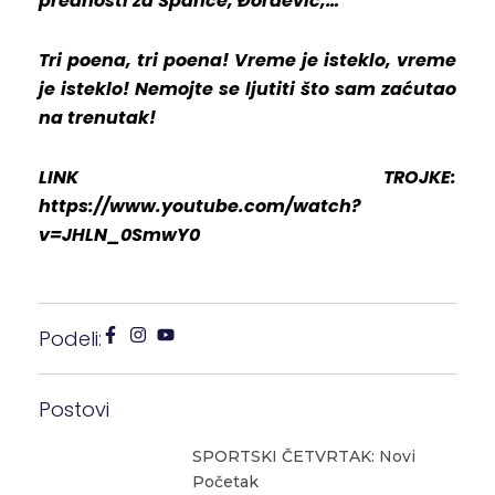
prednosti za Špance, Đorđević,…
Tri poena, tri poena! Vreme je isteklo, vreme
je isteklo! Nemojte se ljutiti što sam zaćutao
na trenutak!
LINK TROJKE:
https://www.youtube.com/watch?
v=JHLN_0SmwY0
Podeli:
Postovi
SPORTSKI ČETVRTAK: Novi
Početak