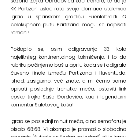
sezona Željka Obradovića kao trenera, te da je
KK Partizan usled rata svoje domaće utakmice
igrao u španskom gradiću Fuenlabradi. O
celokupnom putu Partizana mogu se napisati
romani!
Poklopilo se, osim odigravanja 33. kola
najelitnijeg kontinentalnog takmičenja, i to da
rubriku počinjemo baš u aprilu kada se i odigralo
čuveno finale između Partizana i Huventuda.
Ishod, zasigurno, već znate, a mi ćemo samo
opisati poslednje trenutke meča, ostaviti link
epske trojke Saše Đorđevića, kao i legendarni
komentar Saletovog koša!
Igrao se poslednji minut meča, a na semaforu je
pisalo 68:68. Viljakampa je promašio slobodno