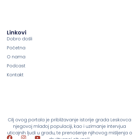
Linkovi
Dobro došli
Početna
O nama
Podcast
Kontakt
Cilj ovog portala je približavanje istorije grada Leskovca
njegovoj mlađoj populaciji, kao i uzimanje intervjua
uticajnih ljudi u gradu, te prenošenje njihovog mišljenja o
F
I
Y