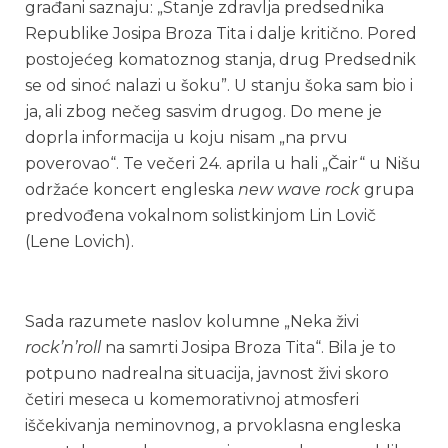
građani saznaju: „Stanje zdravlja predsednika
Republike Josipa Broza Tita i dalje kritično. Pored
postojećeg komatoznog stanja, drug Predsednik
se od sinoć nalazi u šoku”. U stanju šoka sam bio i
ja, ali zbog nečeg sasvim drugog. Do mene je
doprla informacija u koju nisam „na prvu
poverovao“. Te večeri 24. aprila u hali „Čair“ u Nišu
održaće koncert engleska
new wave rock
grupa
predvođena vokalnom solistkinjom Lin Lovič
(Lene Lovich).
Sada razumete naslov kolumne „Neka živi
rock’n’roll
na samrti Josipa Broza Tita“. Bila je to
potpuno nadrealna situacija, javnost živi skoro
četiri meseca u komemorativnoj atmosferi
iščekivanja neminovnog, a prvoklasna engleska