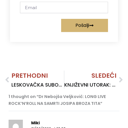
Email
Pošalji
Prev
PRETHODNI
SLEDEĆI
Ne
LESKOVAČKA SUBOTA: Sas male pare pravi džumbus
KNJIŽEVNI UTORAK: Mihail Šolohov
1 thought on “Dr Nebojša Veljković: LONG LIVE
ROCK’N’ROLL NA SAMRTI JOSIPA BROZA TITA”
Miki