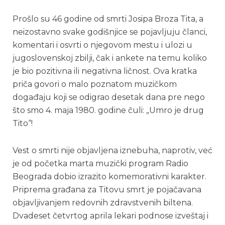
Prošlo su 46 godine od smrti Josipa Broza Tita, a
neizostavno svake godišnjice se pojavljuju članci,
komentari i osvrti o njegovom mestu i ulozi u
jugoslovenskoj zbilji, čak i ankete na temu koliko
je bio pozitivna ili negativna ličnost. Ova kratka
priča govori o malo poznatom muzičkom
događaju koji se odigrao desetak dana pre nego
što smo 4. maja 1980. godine čuli: „Umro je drug
Tito“!
Vest o smrti nije objavljena iznebuha, naprotiv, već
je od početka marta muzički program Radio
Beograda dobio izrazito komemorativni karakter.
Priprema građana za Titovu smrt je pojačavana
objavljivanjem redovnih zdravstvenih biltena.
Dvadeset četvrtog aprila lekari podnose izveštaj i