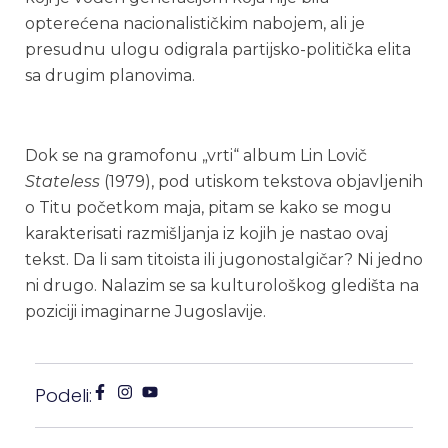
opterećena nacionalističkim nabojem, ali je
presudnu ulogu odigrala partijsko-politička elita
sa drugim planovima.
Dok se na gramofonu „vrti“ album Lin Lovič
Stateless
(1979), pod utiskom tekstova objavljenih
o Titu početkom maja, pitam se kako se mogu
karakterisati razmišljanja iz kojih je nastao ovaj
tekst. Da li sam titoista ili jugonostalgičar? Ni jedno
ni drugo. Nalazim se sa kulturološkog gledišta na
poziciji imaginarne Jugoslavije.
Podeli: