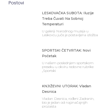
Postovi
LESKOVAČKA SUBOTA: Iluzije
Treba Čuvati Na Sobnoj
Temperaturi
U galeriji Narodnog muzeja u
Leskovcu juče je postavljena izložba
SPORTSKI ČETVRTAK: Novi
Početak
U našem poslednjem sportskom
preseku u okviru redovne rubrike
„Sportski
KNJIŽEVNI UTORAK: Vladan
Desnica
Vladan Desnica, rođeni Zadranin,
bio je jedan od najznačajnijih
prozaista