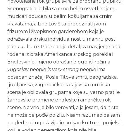
novotalasna rok grupa svira za probranu publiku.
Scenografija je bila sa crno belim osvetljenjem,
muzičari obučeni u belim košuljama sa crnim
kravatama, a Line Lovič sa prepoznatljivom
frizurom i živopisnom garderobom koja je
odražavala drsku individualnost u maniru post
pank kulture. Poseban je detalj za nas, jer je ona
rođena iz braka Amerikanca srpskog porekla i
Engleskinje, i njeno obraćanje publici rečima
yugoslav people is very strong people
ima
poseban značaj. Posle Titove smrti, beogradska,
ljubljanska, zagrebačka i sarajevska muzička
scena je obilovala grupama koje su verno pratile
žanrovske promene engleske i američke rok
scene. Naivno je bilo verovati, a ja jesam, da ništa
ne može da pođe po zlu. Nisam razumeo da sam
pogled na Jugoslaviju imao kao kulturni projekat,
koji je vođen generacijom koja nije bila