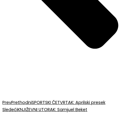
Prev
Prethodni
SPORTSKI ČETVRTAK: Aprilski presek
Sledeći
KNJIŽEVNI UTORAK: Samjuel Beket