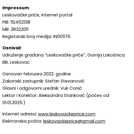
Impressum
Leskovačke priče, internet portal
PIB: 112452138
MB: 28322011
Registarski broj medija: IN001176
Osnivač
:
Udruženje građana “Leskovačke priče”, Gornja Lokošnica
BB, Leskovac
Osnovan februara 2022. godine
Zakonski zastupnik: Stefan Stevanović
Glavni i odgovorni urednik: Vuk Conić
Lektor i Korektor: Aleksandra Stanković (počev od
01.01.2025.)
Internet adresa:
www.leskovackeprice.com
Elektronska pošta:
leskovackeprice@gmail.com