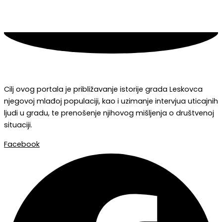
Cilj ovog portala je približavanje istorije grada Leskovca
njegovoj mlađoj populaciji, kao i uzimanje intervjua uticajnih
ljudi u gradu, te prenošenje njihovog mišljenja o društvenoj
situaciji.
Facebook