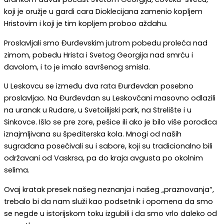
koji je oružje u gardi cara Dioklecijana zamenio kopljem
Hristovim i koji je tim kopljem proboo aždahu.
Proslavljali smo Đurđevskim jutrom pobedu proleća nad
zimom, pobedu Hrista i Svetog Georgija nad smrću i
đavolom, i to je imalo savršenog smisla.
U Leskovcu se između dva rata Đurđevdan posebno
proslavljao. Na Đurđevdan su Leskovčani masovno odlazili
na uranak u Rudare, u Svetoilijski park, na Strelište i u
Sinkovce. Išlo se pre zore, pešice ili ako je bilo više porodica
iznajmljivana su špediterska kola. Mnogi od naših
sugrađana posećivali su i sabore, koji su tradicionalno bili
održavani od Vaskrsa, pa do kraja avgusta po okolnim
selima.
Ovaj kratak presek našeg neznanja i našeg „praznovanja“,
trebalo bi da nam služi kao podsetnik i opomena da smo
se negde u istorijskom toku izgubili i da smo vrlo daleko od