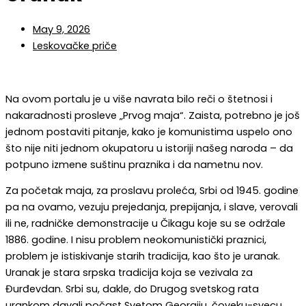
May 9, 2026
Leskovačke priče
Na ovom portalu je u više navrata bilo reči o štetnosi i
nakaradnosti prosleve „Prvog maja“. Zaista, potrebno je još
jednom postaviti pitanje, kako je komunistima uspelo ono
što nije niti jednom okupatoru u istoriji našeg naroda – da
potpuno izmene suštinu praznika i da nametnu nov.
Za početak maja, za proslavu proleća, Srbi od 1945. godine
pa na ovamo, vezuju prejedanja, prepijanja, i slave, verovali
ili ne, radničke demonstracije u Čikagu koje su se održale
1886. godine. I nisu problem neokomunistički praznici,
problem je istiskivanje starih tradicija, kao što je uranak.
Uranak je stara srpska tradicija koja se vezivala za
Đurđevdan. Srbi su, dakle, do Drugog svetskog rata
urankom davali počast Svetom Georgiju, čoveku-svecu,