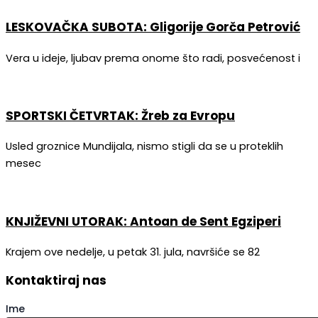
LESKOVAČKA SUBOTA: Gligorije Gorča Petrović
Vera u ideje, ljubav prema onome što radi, posvećenost i
SPORTSKI ČETVRTAK: Žreb za Evropu
Usled groznice Mundijala, nismo stigli da se u proteklih
mesec
KNJIŽEVNI UTORAK: Antoan de Sent Egziperi
Krajem ove nedelje, u petak 31. jula, navršiće se 82
Kontaktiraj nas
Ime