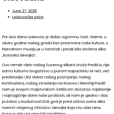
June 27, 2026
Leskovačke priče
Pre dva dana Leskovac je dobio ogromnu čast. Naime, u
okviru godine našeg grada kao prestonice naše kulture, u
Narodnom muzeju je u četvrtak i petak bila izložena slika
„Kosovka devojka”.
Ovo remek-delo našeg čuvenog slikara Uroša Predića, nije
samo kulturno bogatstvo u punom kapacitetu te reči, već
predstavlja i živi dokaz našeg postojanja, našeg
kontinuiteta, našeg stradanja na Kosovu i Metohiji.Predić
nam je svojom majstorskom četkicom dočarao najslavnije
i najtragičnije dane naše prošlosti, ali nam je ujedno i dao
putokaz u budućnost.Dok god je pred očima sveta slika
nasmrt ranjenog Orlovića i devojke koja mu vida rane,
Kosovo nije i ne sme biti izgubljeno.