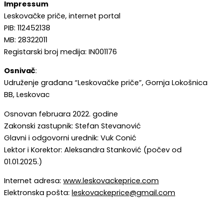
Impressum
Leskovačke priče, internet portal
PIB: 112452138
MB: 28322011
Registarski broj medija: IN001176
Osnivač
:
Udruženje građana “Leskovačke priče”, Gornja Lokošnica
BB, Leskovac
Osnovan februara 2022. godine
Zakonski zastupnik: Stefan Stevanović
Glavni i odgovorni urednik: Vuk Conić
Lektor i Korektor: Aleksandra Stanković (počev od
01.01.2025.)
Internet adresa:
www.leskovackeprice.com
Elektronska pošta:
leskovackeprice@gmail.com