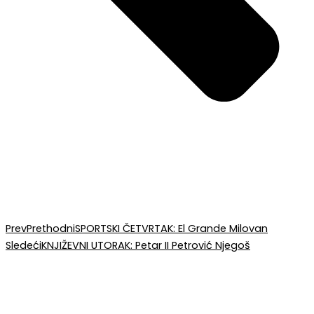
Prev
Prethodni
SPORTSKI ČETVRTAK: El Grande Milovan
Sledeći
KNJIŽEVNI UTORAK: Petar II Petrović Njegoš