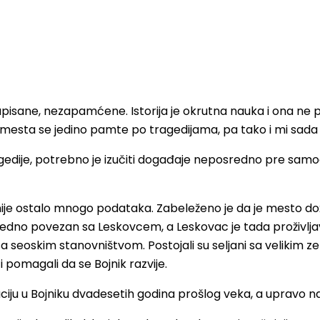
isane, nezapamćene. Istorija je okrutna nauka i ona ne pri
Mala mesta se jedino pamte po tragedijama, pa tako i mi sad
gedije, potrebno je izučiti događaje neposredno pre sam
ije ostalo mnogo podataka. Zabeleženo je da je mesto doži
vredno povezan sa Leskovcem, a Leskovac je tada proživljav
 seoskim stanovništvom. Postojali su seljani sa velikim ze
 pomagali da se Bojnik razvije.
tuaciju u Bojniku dvadesetih godina prošlog veka, a upra