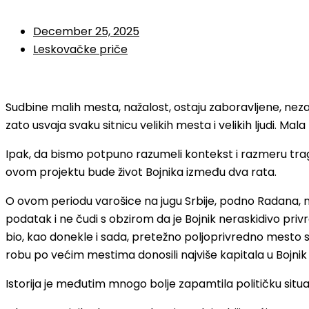
December 25, 2025
Leskovačke priče
Sudbine malih mesta, nažalost, ostaju zaboravljene, nezap
zato usvaja svaku sitnicu velikih mesta i velikih ljudi. 
Ipak, da bismo potpuno razumeli kontekst i razmeru tra
ovom projektu bude život Bojnika između dva rata.
O ovom periodu varošice na jugu Srbije, podno Radana, n
podatak i ne čudi s obzirom da je Bojnik neraskidivo pri
bio, kao donekle i sada, pretežno poljoprivredno mesto sa
robu po većim mestima donosili najviše kapitala u Bojnik i
Istorija je međutim mnogo bolje zapamtila političku si