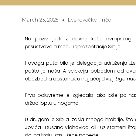
March 23, 2025
Leskovačke Priče
Na poziv ljudi iz krovne kuće evropskog 
prisustvovala meču reprezentacije Srbije.
I ovoga puta bila je delegacija udruženja „Le
pošto je naša A selekcija pobedom od dva 
obezbedila opstanak u najjačoj diviziji
Lige nac
Prvo poluvreme je izgledalo jako loše po nas
držao loptu u nogama.
U drugom je Srbija izašla mnogo hrabrije, što 
Jovića i Dušana Vlahovića, ali i uz stameni štop
do, na kraju, zaslužene pobede.