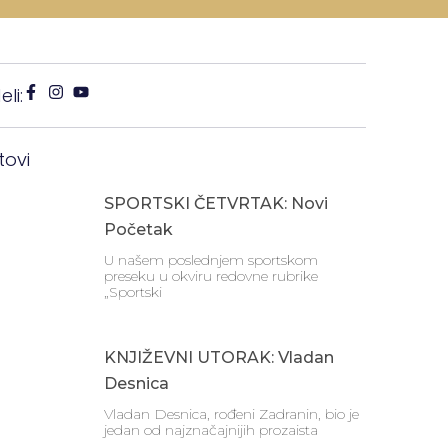
li:
tovi
SPORTSKI ČETVRTAK: Novi
Početak
U našem poslednjem sportskom
preseku u okviru redovne rubrike
„Sportski
KNJIŽEVNI UTORAK: Vladan
Desnica
Vladan Desnica, rođeni Zadranin, bio je
jedan od najznačajnijih prozaista