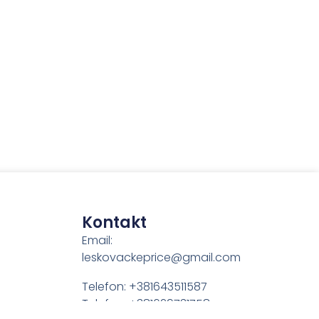
Kontakt
Email:
leskovackeprice@gmail.com
Telefon: +381643511587
Telefon: +381629731758