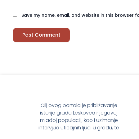
Save my name, email, and website in this browser f
Cilj ovog portala je približavanje
istorije grada Leskovca njegovoj
mlađoj populaciji, kao i uzimanje
intervjua uticajnih ljudi u gradu, te
prenošenje njihovog mišljenja o