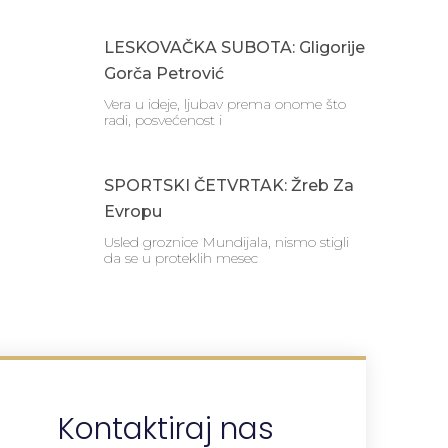
LESKOVAČKA SUBOTA: Gligorije
Gorča Petrović
Vera u ideje, ljubav prema onome što
radi, posvećenost i
SPORTSKI ČETVRTAK: Žreb Za
Evropu
Usled groznice Mundijala, nismo stigli
da se u proteklih mesec
Kontaktiraj nas