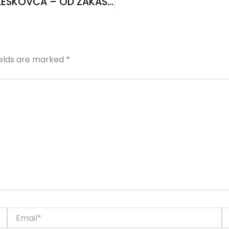
Dr Nebojša Veljković: MANČESTERIZACIJA LESKOVCA – OD ZAKASNELOG DO ZAUSTAVLJENOG RAZVOJA
ields are marked
*
Email*
W