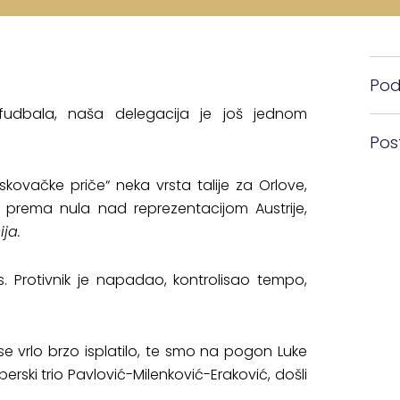
Pode
fudbala, naša delegacija je još jednom
Pos
skovačke priče“ neka vrsta talije za Orlove,
prema nula nad reprezentacijom Austrije,
ija.
. Protivnik je napadao, kontrolisao tempo,
se vrlo brzo isplatilo, te smo na pogon Luke
erski trio Pavlović-Milenković-Eraković, došli