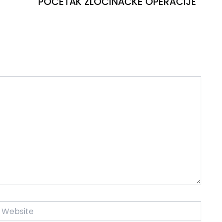
POČETAK ZLOČINAČKE OPERACIJE
ebsite