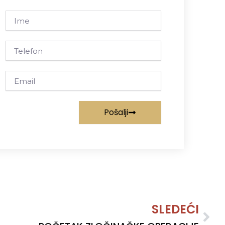
Ime
Telefon
Email
Pošalji
Nex
SLEDEĆI