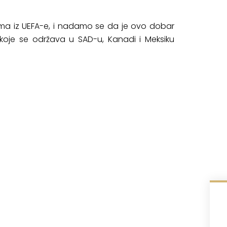
jima iz UEFA-e, i nadamo se da je ovo dobar
o koje se održava u SAD-u, Kanadi i Meksiku