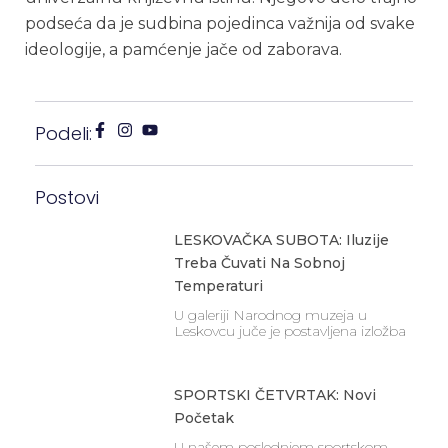
podseća da je sudbina pojedinca važnija od svake
ideologije, a pamćenje jače od zaborava.
Podeli:
Postovi
LESKOVAČKA SUBOTA: Iluzije
Treba Čuvati Na Sobnoj
Temperaturi
U galeriji Narodnog muzeja u
Leskovcu juče je postavljena izložba
SPORTSKI ČETVRTAK: Novi
Početak
U našem poslednjem sportskom