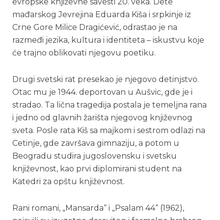
evropske književne savesti 20. veka. Dete
mađarskog Jevrejina Eduarda Kiša i srpkinje iz
Crne Gore Milice Dragićević, odrastao je na
razmeđi jezika, kultura i identiteta – iskustvu koje
će trajno oblikovati njegovu poetiku.
Drugi svetski rat presekao je njegovo detinjstvo.
Otac mu je 1944. deportovan u Aušvic, gde je i
stradao. Ta lična tragedija postala je temeljna rana
i jedno od glavnih žarišta njegovog književnog
sveta. Posle rata Kiš sa majkom i sestrom odlazi na
Cetinje, gde završava gimnaziju, a potom u
Beogradu studira jugoslovensku i svetsku
književnost, kao prvi diplomirani student na
Katedri za opštu književnost.
Rani romani, „Mansarda“ i „Psalam 44“ (1962),