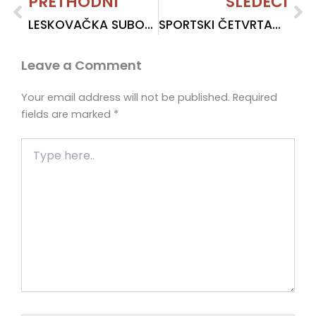
Prev
PRETHODNI
SLEDEĆI
Ne
LESKOVAČKA SUBOTA: Kontinuitet postojanja
SPORTSKI ČETVRTAK: Sport i politika
Leave a Comment
Your email address will not be published.
Required
fields are marked
*
Type
here..