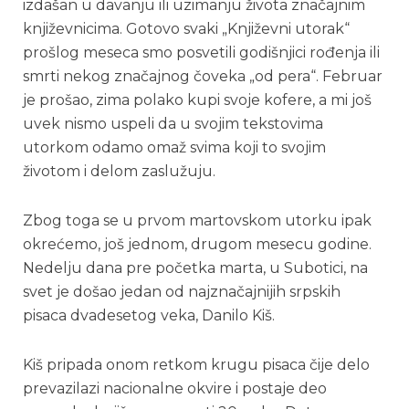
izdašan u davanju ili uzimanju života značajnim
književnicima. Gotovo svaki „Književni utorak“
prošlog meseca smo posvetili godišnjici rođenja ili
smrti nekog značajnog čoveka „od pera“. Februar
je prošao, zima polako kupi svoje kofere, a mi još
uvek nismo uspeli da u svojim tekstovima
utorkom odamo omaž svima koji to svojim
životom i delom zaslužuju.
Zbog toga se u prvom martovskom utorku ipak
okrećemo, još jednom, drugom mesecu godine.
Nedelju dana pre početka marta, u Subotici, na
svet je došao jedan od najznačajnijih srpskih
pisaca dvadesetog veka, Danilo Kiš.
Kiš pripada onom retkom krugu pisaca čije delo
prevazilazi nacionalne okvire i postaje deo