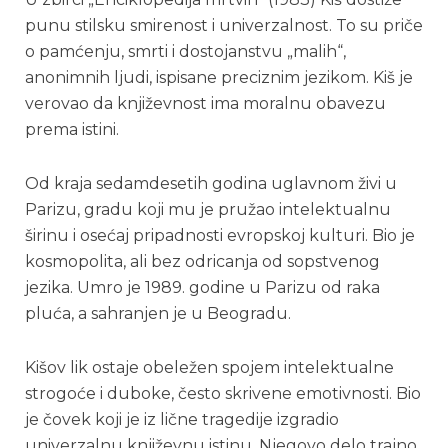
punu stilsku smirenost i univerzalnost. To su priče
o pamćenju, smrti i dostojanstvu „malih“,
anonimnih ljudi, ispisane preciznim jezikom. Kiš je
verovao da književnost ima moralnu obavezu
prema istini.
Od kraja sedamdesetih godina uglavnom živi u
Parizu, gradu koji mu je pružao intelektualnu
širinu i osećaj pripadnosti evropskoj kulturi. Bio je
kosmopolita, ali bez odricanja od sopstvenog
jezika. Umro je 1989. godine u Parizu od raka
pluća, a sahranjen je u Beogradu.
Kišov lik ostaje obeležen spojem intelektualne
strogoće i duboke, često skrivene emotivnosti. Bio
je čovek koji je iz lične tragedije izgradio
univerzalnu književnu istinu. Njegovo delo trajno