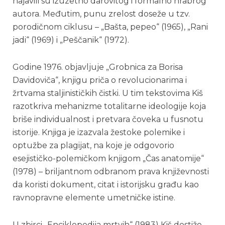
najavili su izuzetno darovitog i formalno hrabrog
autora. Međutim, punu zrelost doseže u tzv.
porodičnom ciklusu – „Bašta, pepeo“ (1965), „Rani
jadi“ (1969) i „Peščanik“ (1972).
Godine 1976. objavljuje „Grobnica za Borisa
Davidoviča“, knjigu priča o revolucionarima i
žrtvama staljinističkih čistki. U tim tekstovima Kiš
razotkriva mehanizme totalitarne ideologije koja
briše individualnost i pretvara čoveka u fusnotu
istorije. Knjiga je izazvala žestoke polemike i
optužbe za plagijat, na koje je odgovorio
esejističko-polemičkom knjigom „Čas anatomije“
(1978) – briljantnom odbranom prava književnosti
da koristi dokument, citat i istorijsku građu kao
ravnopravne elemente umetničke istine.
U zbirci „Enciklopedija mrtvih“ (1983) Kiš dostiže