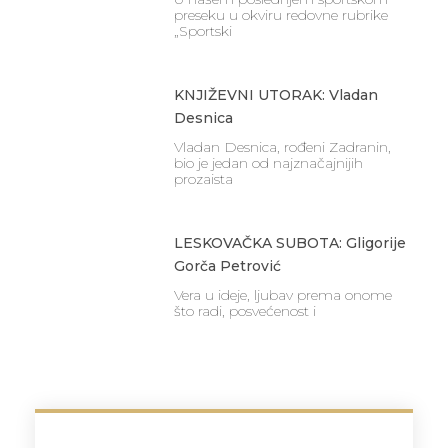
preseku u okviru redovne rubrike
„Sportski
KNJIŽEVNI UTORAK: Vladan
Desnica
Vladan Desnica, rođeni Zadranin,
bio je jedan od najznačajnijih
prozaista
LESKOVAČKA SUBOTA: Gligorije
Gorča Petrović
Vera u ideje, ljubav prema onome
što radi, posvećenost i