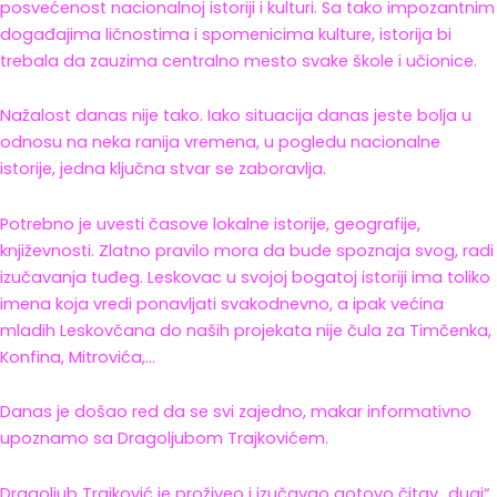
posvećenost nacionalnoj istoriji i kulturi. Sa tako impozantnim
događajima ličnostima i spomenicima kulture, istorija bi
trebala da zauzima centralno mesto svake škole i učionice.
Nažalost danas nije tako. Iako situacija danas jeste bolja u
odnosu na neka ranija vremena, u pogledu nacionalne
istorije, jedna ključna stvar se zaboravlja.
Potrebno je uvesti časove lokalne istorije, geografije,
književnosti. Zlatno pravilo mora da bude spoznaja svog, radi
izučavanja tuđeg. Leskovac u svojoj bogatoj istoriji ima toliko
imena koja vredi ponavljati svakodnevno, a ipak većina
mladih Leskovčana do naših projekata nije čula za Timčenka,
Konfina, Mitrovića,…
Danas je došao red da se svi zajedno, makar informativno
upoznamo sa Dragoljubom Trajkovićem.
Dragoljub Trajković je proživeo i izučavao gotovo čitav „dugi“