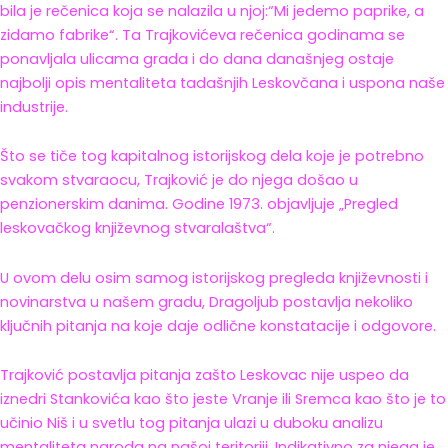
bila je rečenica koja se nalazila u njoj:“Mi jedemo paprike, a
zidamo fabrike“. Ta Trajkovićeva rečenica godinama se
ponavljala ulicama grada i do dana današnjeg ostaje
najbolji opis mentaliteta tadašnjih Leskovčana i uspona naše
industrije.
Što se tiče tog kapitalnog istorijskog dela koje je potrebno
svakom stvaraocu, Trajković je do njega došao u
penzionerskim danima. Godine 1973. objavljuje „Pregled
leskovačkog književnog stvaralaštva“.
U ovom delu osim samog istorijskog pregleda književnosti i
novinarstva u našem gradu, Dragoljub postavlja nekoliko
ključnih pitanja na koje daje odlične konstatacije i odgovore.
Trajković postavlja pitanja zašto Leskovac nije uspeo da
iznedri Stankovića kao što jeste Vranje ili Sremca kao što je to
učinio Niš i u svetlu tog pitanja ulazi u duboku analizu
mentaliteta naroda na našoj teritoriji. Indikativno za njega je