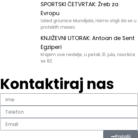
SPORTSKI ČETVRTAK: Žreb za
Evropu
Usled groznice Mundijala, nismo stigli da se u
proteklih mesec
KNJIŽEVNI UTORAK: Antoan de Sent
Egziperi
Krajem ove nedelje, u petak 31. jula, navršiće
se 82
Kontaktiraj nas
Ime
Telefon
Email
Pošalji