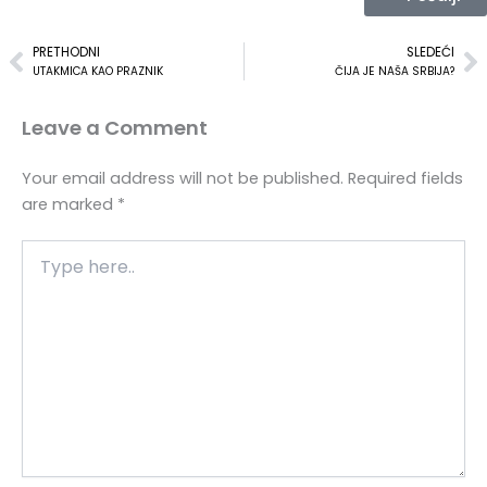
PRETHODNI
SLEDEĆI
Prev
N
UTAKMICA KAO PRAZNIK
ČIJA JE NAŠA SRBIJA?
Leave a Comment
Your email address will not be published.
Required fields
are marked
*
Type
here..