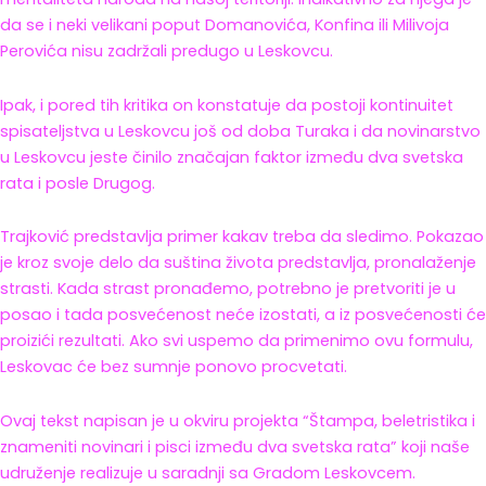
da se i neki velikani poput Domanovića, Konfina ili Milivoja
Perovića nisu zadržali predugo u Leskovcu.
Ipak, i pored tih kritika on konstatuje da postoji kontinuitet
spisateljstva u Leskovcu još od doba Turaka i da novinarstvo
u Leskovcu jeste činilo značajan faktor između dva svetska
rata i posle Drugog.
Trajković predstavlja primer kakav treba da sledimo. Pokazao
je kroz svoje delo da suština života predstavlja, pronalaženje
strasti. Kada strast pronađemo, potrebno je pretvoriti je u
posao i tada posvećenost neće izostati, a iz posvećenosti će
proizići rezultati. Ako svi uspemo da primenimo ovu formulu,
Leskovac će bez sumnje ponovo procvetati.
Ovaj tekst napisan je u okviru projekta “Štampa, beletristika i
znameniti novinari i pisci između dva svetska rata” koji naše
udruženje realizuje u saradnji sa Gradom Leskovcem.