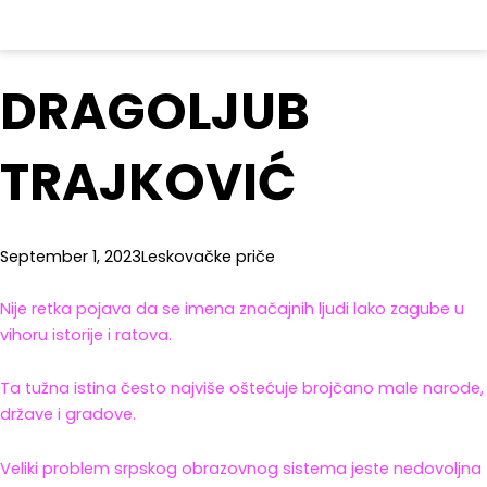
DRAGOLJUB
TRAJKOVIĆ
September 1, 2023
Leskovačke priče
Nije retka pojava da se imena značajnih ljudi lako zagube u
vihoru istorije i ratova.
Ta tužna istina često najviše oštećuje brojčano male narode,
države i gradove.
Veliki problem srpskog obrazovnog sistema jeste nedovoljna