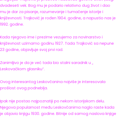
dvadeseti vek. Bog mu je podario relativno dug život i dao
mu je dar za pisanje, razumevanje i tumačenje istorije i
književnosti. Trajković je rođen 1904. godine, a napustio nas je
1992. godine.
Kada njegovo ime i prezime vezujemo za novinarstvo i
književnost uzimamo godinu 1927. Tada Trajković sa nepune
23 godine, objavljuje svoj prvi rad.
Zanimljivo je da je već tada bio stalni saradnik u „
Leskovačkom glasniku“.
Ovog interesantog Leskovčanina najviše je interesovala
prošlost ovog podneblja.
Ipak nije postao najpoznatiji po nekom istorijskom delu.
Njegova popularnost među Leskovčanima naglo raste kada
je objavio knjigu 1930. godine. Bitnije od samog naslova knjige