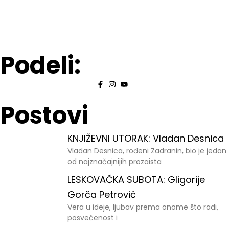
Podeli:
Postovi
KNJIŽEVNI UTORAK: Vladan Desnica
Vladan Desnica, rođeni Zadranin, bio je jedan
od najznačajnijih prozaista
LESKOVAČKA SUBOTA: Gligorije
Gorča Petrović
Vera u ideje, ljubav prema onome što radi,
posvećenost i