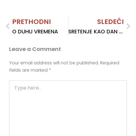
Prev
PRETHODNI
SLEDEĆI
Ne
O DUHU VREMENA
SRETENJE KAO DAN DRŽAVNOSTI – ZA I PROTIV
Leave a Comment
Your email address will not be published.
Required
fields are marked
*
Type
here..