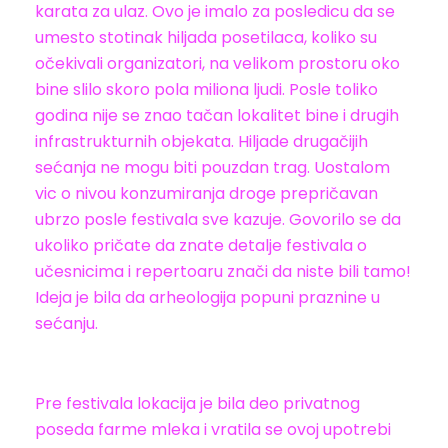
karata za ulaz. Ovo je imalo za posledicu da se
umesto stotinak hiljada posetilaca, koliko su
očekivali organizatori, na velikom prostoru oko
bine slilo skoro pola miliona ljudi. Posle toliko
godina nije se znao tačan lokalitet bine i drugih
infrastrukturnih objekata. Hiljade drugačijih
sećanja ne mogu biti pouzdan trag. Uostalom
vic o nivou konzumiranja droge prepričavan
ubrzo posle festivala sve kazuje. Govorilo se da
ukoliko pričate da znate detalje festivala o
učesnicima i repertoaru znači da niste bili tamo!
Ideja je bila da arheologija popuni praznine u
sećanju.
Pre festivala lokacija je bila deo privatnog
poseda farme mleka i vratila se ovoj upotrebi