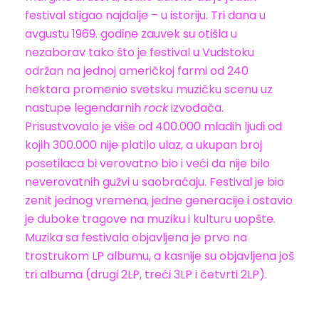
festival stigao najdalje – u istoriju. Tri dana u
avgustu 1969. godine zauvek su otišla u
nezaborav tako što je festival u Vudstoku
održan na jednoj američkoj farmi od 240
hektara promenio svetsku muzičku scenu uz
nastupe legendarnih
rock
izvođača.
Prisustvovalo je više od 400.000 mladih ljudi od
kojih 300.000 nije platilo ulaz, a ukupan broj
posetilaca bi verovatno bio i veći da nije bilo
neverovatnih gužvi u saobraćaju. Festival je bio
zenit jednog vremena, jedne generacije i ostavio
je duboke tragove na muziku i kulturu uopšte.
Muzika sa festivala objavljena je prvo na
trostrukom LP albumu, a kasnije su objavljena još
tri albuma (drugi 2LP, treći 3LP i četvrti 2LP).