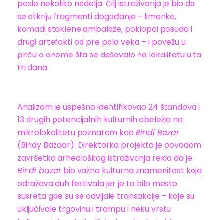
posle nekoliko nedelja. Cilj istraživanja je bio da
se otkriju fragmenti događanja – limenke,
komadi staklene ambalaže, poklopci posuda i
drugi artefakti od pre pola veka – i povežu u
priču o onome šta se dešavalo na lokalitetu u ta
tri dana.
Analizom je uspešno identifikovao 24 štandova i
13 drugih potencijalnih kulturnih obeležja na
mikrolokalitetu poznatom kao
Bindi Bazar
(Bindy Bazaar). Direktorka projekta je povodom
završetka arheološkog istraživanja rekla da je
Bindi bazar
bio važna kulturna znamenitost koja
odražava duh festivala jer je to bilo mesto
susreta gde su se odvijale transakcije – koje su
uključivale trgovinu i trampu i neku vrstu