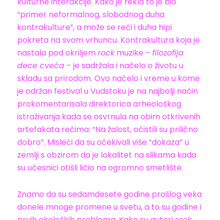
kulturne interakcije. Kako je rekla to je bio
“primer neformalnog, slobodnog duha
kontrakulture”, a može se reći i duha hipi
pokreta na svom vrhuncu. Kontrakultura koja je
nastala pod okriljem
rock
muzike –
filozofija
dece cveća
– je sadržala i načelo o životu u
skladu sa prirodom. Ovo načelo i vreme u kome
je održan festival u Vudstoku je na najbolji način
prokomentarisala direktorica arheološkog
istraživanja kada se osvrnula na obim otkrivenih
artefakata rečima: “Na žalost, očistili su prilično
dobro”. Misleći da su očekivali više “dokaza” u
zemlji s obzirom da je lokalitet na slikama kada
su učesnici otišli ličio na ogromno smetlište.
Znamo da su sedamdesete godine prošlog veka
donele mnoge promene u svetu, a to su godine i
prvih ekoloških problema. Kako su autori
rock