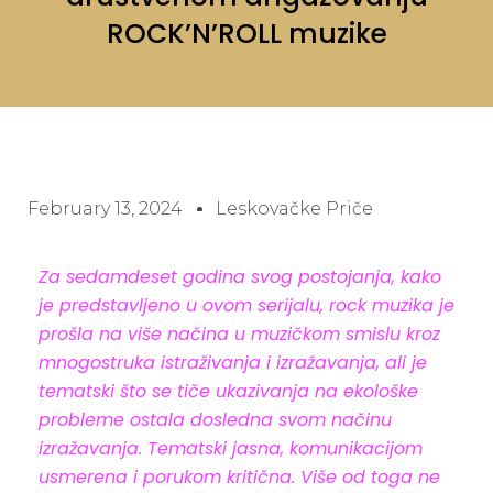
ROCK’N’ROLL muzike
February 13, 2024
Leskovačke Priče
Za sedamdeset godina svog postojanja, kako
je predstavljeno u ovom serijalu, rock muzika je
prošla na više načina u muzičkom smislu kroz
mnogostruka istraživanja i izražavanja, ali je
tematski što se tiče ukazivanja na ekološke
probleme ostala dosledna svom načinu
izražavanja. Tematski jasna, komunikacijom
usmerena i porukom kritična. Više od toga ne