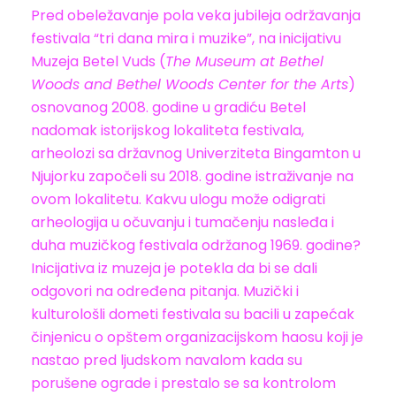
Pred obeležavanje pola veka jubileja održavanja
festivala “tri dana mira i muzike”, na inicijativu
Muzeja Betel Vuds (
The Museum at Bethel
Woods and Bethel Woods Center for the Arts
)
osnovanog 2008. godine u gradiću Betel
nadomak istorijskog lokaliteta festivala,
arheolozi sa državnog Univerziteta Bingamton u
Njujorku započeli su 2018. godine istraživanje na
ovom lokalitetu. Kakvu ulogu može odigrati
arheologija u očuvanju i tumačenju nasleđa i
duha muzičkog festivala održanog 1969. godine?
Inicijativa iz muzeja je potekla da bi se dali
odgovori na određena pitanja. Muzički i
kulturološli dometi festivala su bacili u zapećak
činjenicu o opštem organizacijskom haosu koji je
nastao pred ljudskom navalom kada su
porušene ograde i prestalo se sa kontrolom