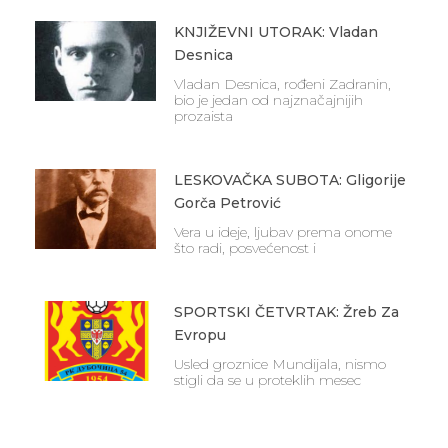
KNJIŽEVNI UTORAK: Vladan
Desnica
Vladan Desnica, rođeni Zadranin,
bio je jedan od najznačajnijih
prozaista
LESKOVAČKA SUBOTA: Gligorije
Gorča Petrović
Vera u ideje, ljubav prema onome
što radi, posvećenost i
SPORTSKI ČETVRTAK: Žreb Za
Evropu
Usled groznice Mundijala, nismo
stigli da se u proteklih mesec