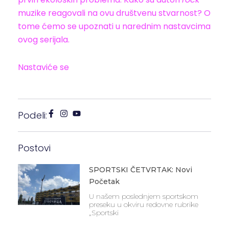
muzike reagovali na ovu društvenu stvarnost? O
tome ćemo se upoznati u narednim nastavcima
ovog serijala.
Nastaviće se
Podeli:
Postovi
SPORTSKI ČETVRTAK: Novi
Početak
U našem poslednjem sportskom
preseku u okviru redovne rubrike
„Sportski