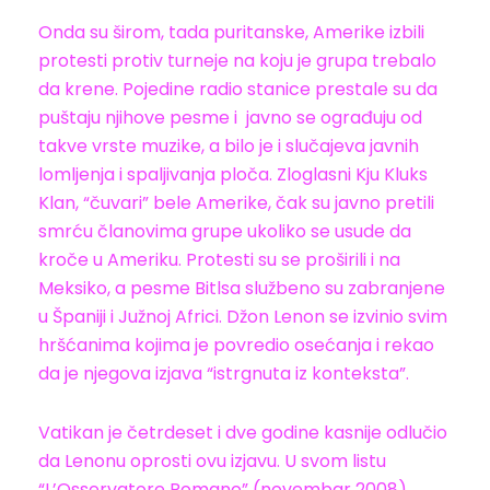
Onda su širom, tada puritanske, Amerike izbili
protesti protiv turneje na koju je grupa trebalo
da krene. Pojedine radio stanice prestale su da
puštaju njihove pesme i javno se ograđuju od
takve vrste muzike, a bilo je i slučajeva javnih
lomljenja i spaljivanja ploča. Zloglasni Kju Kluks
Klan, “čuvari” bele Amerike, čak su javno pretili
smrću članovima grupe ukoliko se usude da
kroče u Ameriku. Protesti su se proširili i na
Meksiko, a pesme Bitlsa službeno su zabranjene
u Španiji i Južnoj Africi. Džon Lenon se izvinio svim
hršćanima kojima je povredio osećanja i rekao
da je njegova izjava “istrgnuta iz konteksta”.
Vatikan je četrdeset i dve godine kasnije odlučio
da Lenonu oprosti ovu izjavu. U svom listu
“L’Osservatore Romano” (novembar 2008)