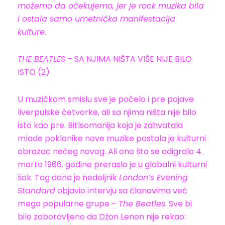
možemo da očekujemo, jer je rock muzika bila
i ostala samo umetnička manifestacija
kulture.
THE BEATLES
– SA NJIMA NIŠTA VIŠE NIJE BILO
ISTO (2)
U muzičkom smislu sve je počelo i pre pojave
liverpulske četvorke, ali sa njima ništa nije bilo
isto kao pre. Bitlsomanija koja je zahvatala
mlade poklonike nove muzike postala je kulturni
obrazac nečeg novog. Ali ono što se odigralo 4.
marta 1966. godine preraslo je u globalni kulturni
šok. Tog dana je nedeljnik
London’s Evening
Standard
objavio intervju sa članovima već
mega popularne grupe –
The Beatles
. Sve bi
bilo zaboravljeno da Džon Lenon nije rekao: