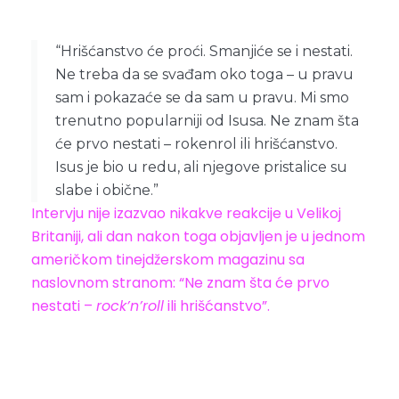
“Hrišćanstvo će proći. Smanjiće se i nestati.
Ne treba da se svađam oko toga – u pravu
sam i pokazaće se da sam u pravu. Mi smo
trenutno popularniji od Isusa. Ne znam šta
će prvo nestati – rokenrol ili hrišćanstvo.
Isus je bio u redu, ali njegove pristalice su
slabe i obične.”
Intervju nije izazvao nikakve reakcije u Velikoj
Britaniji, ali dan nakon toga objavljen je u jednom
američkom tinejdžerskom magazinu sa
naslovnom stranom: “Ne znam šta će prvo
nestati –
rock’n’roll
ili hrišćanstvo”.