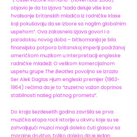
objavio je da ta izjava “sada deluje više kao
hvalisanje britanskih mladića iz radničke klase
koji pokušavaju da se izbore sa naglim globalnim
uspehom”. Ova zakasnela izjava govori i o
paradoksu novog doba – bitlsomanija je bila
finansijska potpora britanskoj imperiji podržanoj
američkom muzikom u interpretaciji engleske
radničke mladeži. O velikom komercijalnom
uspehu grupe
The Beatles
povoljno se izrazio
Ser Alek Daglas Hjum engleski premijer (1963-
1964) rečima da je to “izuzetno važan doprinos
stabilnosti našeg platnog prometa”.
Do kraja šezdesetih godina završila se prva
muzička etapa
rock
istorije u okviru koje su se
zahvaljujući muzici mogli daleko čuti glasovi sa
margine društva, toliko daleko da je jedan