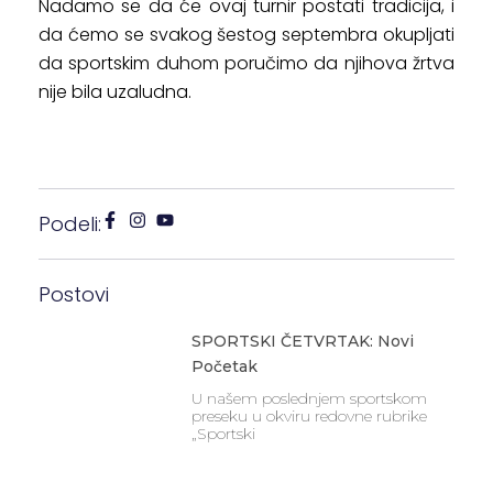
Nadamo se da će ovaj turnir postati tradicija, i
da ćemo se svakog šestog septembra okupljati
da sportskim duhom poručimo da njihova žrtva
nije bila uzaludna.
Podeli:
Postovi
SPORTSKI ČETVRTAK: Novi
Početak
U našem poslednjem sportskom
preseku u okviru redovne rubrike
„Sportski