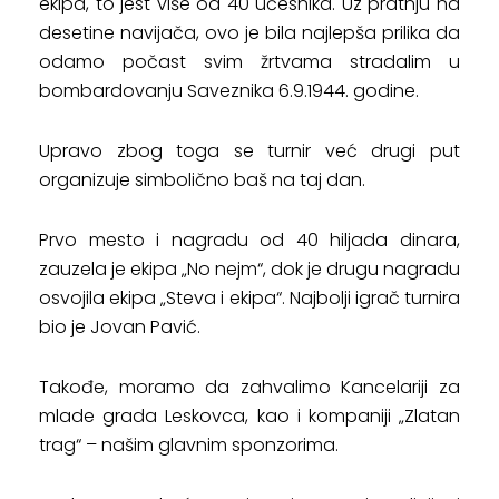
ekipa, to jest više od 40 učesnika. Uz pratnju na
desetine navijača, ovo je bila najlepša prilika da
odamo počast svim žrtvama stradalim u
bombardovanju Saveznika 6.9.1944. godine.
Upravo zbog toga se turnir već drugi put
organizuje simbolično baš na taj dan.
Prvo mesto i nagradu od 40 hiljada dinara,
zauzela je ekipa „No nejm“, dok je drugu nagradu
osvojila ekipa „Steva i ekipa“. Najbolji igrač turnira
bio je Jovan Pavić.
Takođe, moramo da zahvalimo Kancelariji za
mlade grada Leskovca, kao i kompaniji „Zlatan
trag“ – našim glavnim sponzorima.