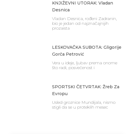
KNJIŽEVNI UTORAK: Vladan
Desnica
Vladan Desnica, rođeni Zadranin,
bio je jedan od najznačajnijih
prozaista
LESKOVAČKA SUBOTA: Gligorije
Gorča Petrović
Vera u ideje, ljubav prema onome
što radi, posvećenost i
SPORTSKI ČETVRTAK: Žreb Za
Evropu
Usled groznice Mundijala, nismo
stigli da se u proteklih mesec