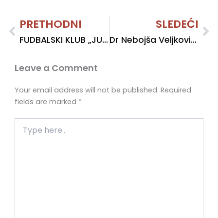
Prev
PRETHODNI
SLEDEĆI
Ne
FUDBALSKI KLUB „JUGOSLAVIJA“
Dr Nebojša Veljković: PRIČA O DRUŠTVENOM ANGAŽOVANJU ROCK’N’ROLL MUZIKE
Leave a Comment
Your email address will not be published.
Required
fields are marked
*
Type
here..