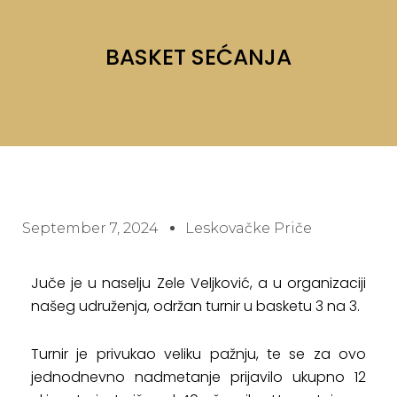
BASKET SEĆANJA
September 7, 2024
Leskovačke Priče
Juče je u naselju Zele Veljković, a u organizaciji
našeg udruženja, održan turnir u basketu 3 na 3.
Turnir je privukao veliku pažnju, te se za ovo
jednodnevno nadmetanje prijavilo ukupno 12