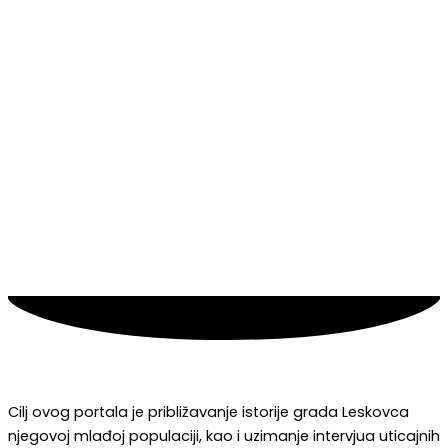
Cilj ovog portala je približavanje istorije grada Leskovca
njegovoj mlađoj populaciji, kao i uzimanje intervjua uticajnih