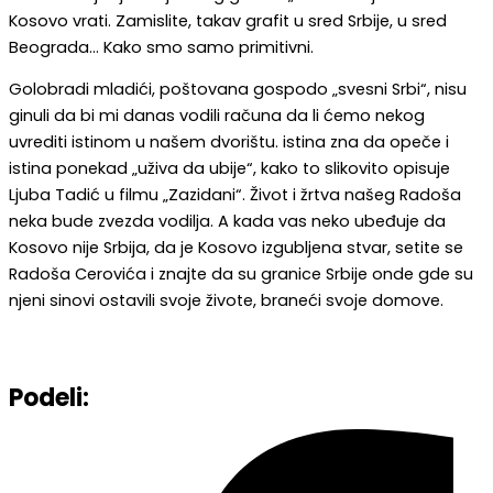
Kosovo vrati. Zamislite, takav grafit u sred Srbije, u sred
Beograda… Kako smo samo primitivni.
Golobradi mladići, poštovana gospodo „svesni Srbi“, nisu
ginuli da bi mi danas vodili računa da li ćemo nekog
uvrediti istinom u našem dvorištu. istina zna da opeče i
istina ponekad „uživa da ubije“, kako to slikovito opisuje
Ljuba Tadić u filmu „Zazidani“. Život i žrtva našeg Radoša
neka bude zvezda vodilja. A kada vas neko ubeđuje da
Kosovo nije Srbija, da je Kosovo izgubljena stvar, setite se
Radoša Cerovića i znajte da su granice Srbije onde gde su
njeni sinovi ostavili svoje živote, braneći svoje domove.
Podeli: