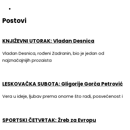
Postovi
KNJIŽEVNI UTORAK: Vladan Desnica
Vladan Desnica, rođeni Zadranin, bio je jedan od
najznačajnijih prozaista
LESKOVAČKA SUBOTA: Gligorije Gorča Petrović
Vera u ideje, ljubav prema onome što radi, posvećenost i
SPORTSKI ČETVRTAK: Žreb za Evropu