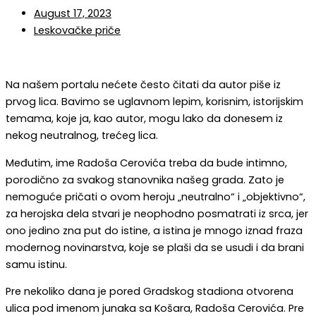
August 17, 2023
Leskovačke priče
Na našem portalu nećete često čitati da autor piše iz
prvog lica. Bavimo se uglavnom lepim, korisnim, istorijskim
temama, koje ja, kao autor, mogu lako da donesem iz
nekog neutralnog, trećeg lica.
Međutim, ime Radoša Cerovića treba da bude intimno,
porodično za svakog stanovnika našeg grada. Zato je
nemoguće pričati o ovom heroju „neutralno“ i „objektivno“,
za herojska dela stvari je neophodno posmatrati iz srca, jer
ono jedino zna put do istine, a istina je mnogo iznad fraza
modernog novinarstva, koje se plaši da se usudi i da brani
samu istinu.
Pre nekoliko dana je pored Gradskog stadiona otvorena
ulica pod imenom junaka sa Košara, Radoša Cerovića. Pre