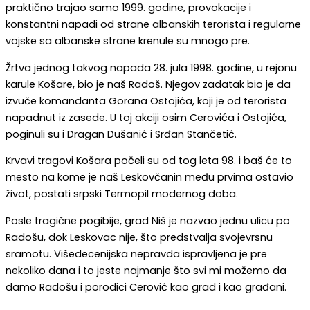
praktično trajao samo 1999. godine, provokacije i
konstantni napadi od strane albanskih terorista i regularne
vojske sa albanske strane krenule su mnogo pre.
Žrtva jednog takvog napada 28. jula 1998. godine, u rejonu
karule Košare, bio je naš Radoš. Njegov zadatak bio je da
izvuče komandanta Gorana Ostojića, koji je od terorista
napadnut iz zasede. U toj akciji osim Cerovića i Ostojića,
poginuli su i Dragan Dušanić i Srđan Stančetić.
Krvavi tragovi Košara počeli su od tog leta 98. i baš će to
mesto na kome je naš Leskovčanin među prvima ostavio
život, postati srpski Termopil modernog doba.
Posle tragične pogibije, grad Niš je nazvao jednu ulicu po
Radošu, dok Leskovac nije, što predstvalja svojevrsnu
sramotu. Višedecenijska nepravda ispravljena je pre
nekoliko dana i to jeste najmanje što svi mi možemo da
damo Radošu i porodici Cerović kao grad i kao građani.