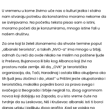
U vremenu u kome živimo uče nas o kulturi jezika i stalno
nam stvaraju potrebu da konstantno moramo nekome da
se izvinjavamo. Na početku teksta pisao sam o istini,
moramo početi da je konzumiramo, mnogo istine fali u
našem društvu.
Za one koji bi želeli zlonamerno da shvate termine poput
„albanski terorista“, a takvih „NVO-a“ ima mnogo u Srbiji,
odmah ću reći da ovde nikako ne mislim na poštene ljude
iz Preševa, Bujanovca ili bilo kog Albanca koji živi na
prostoru naše zemlje. Ali da, „OVK“ je teroristička
organizacija, da, Tači, Haradinaj i ostala klika okupljena oko
tih ljudi jesu zločinci i da „vlast“ u Prištini jeste okupatorska i
teroristička, makoliko pojedini borci za prava svega i
svačega iz Beograda i Srbije negirali to, zbog ogromnom
novca koji dobijaju sa Zapada, a u isto vreme ćute na
tvrdnje da su Leskovac, Niš i Kruševac albanski. Isti ti borci
danas urlaju i jadikuju zbog grafita „Kad se vojska na