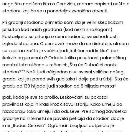
nego što napišem išta o Ceroviću, moram napisati nešto o
stadionu koji će se u ponedeljak zvanično otvoriti.
Pri gradnji stadiona primetio sam da je veliki skepticizam
prisutan kod naših građana (kod nekih s razlogom).
Postavljana su pitanja o ceni stadiona, svrsishodnosti i
izgledu stadiona. O ceni uvek može da se diskutuje, ali sam
se zapitao zašto je većina ljudi „kritičar radi kritike“, bez
ikakvih argumenata? Odakle tolika prisutnost palanačkog
mentaliteta oličena u rečenici: „Šta će Dubočici onoliki
stadion?“? Naši ljudi očigledno nisu svesni veličine našeg
grada, koji je i pored svih gubitaka i dalje peti u Srbiji. Šta će
gradu od 130 hiljada ljudi stadion od 8 hiljada mesta?
Ipak, kada je sve to prošlo, Leskovčani su pokazali
pravilnost koja ih krasi kroz čitavu istoriju. Kako umeju da
razočaraju tako umeju i da oduševe. Pre samog završetka
gradnje na internetu se povela peticija da stadion dobije
ime „Radoš Cerović“. Ogroman broj ljudi potpisalo je