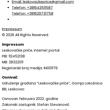
Email: leskovackeprice@gmail.com
Telefon: +381643511587
Telefon: +381629731758
Impressum
© 2026 All Rights Reserved.
Impressum
Leskovačke priče, internet portal
PIB: 112452138
MB: 28322011
Registarski broj medija: IN001176
Osnivač
:
Udruženje građana “Leskovačke priče”, Gornja Lokošnica
BB, Leskovac
Osnovan februara 2022. godine
Zakonski zastupnik: Stefan Stevanović