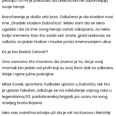
peticiju i to mi je pokazalo da Leskovčani ne zaboravljaju
svoje heroje.
Razočarenje je došlo vrlo brzo. Odlučeno je da stadion nosi
ime „Gradski stadion Dubočica“. Mislio sam da se iskra
ugasila i da će ime ovog heroja ostati zakopano, za neka
bolja vremena. Kao što sada već znate, grad Leskovac se
odlučio za jedan hrabar i mudar potez imenovanjem ulice.
Ko je bio Radoš Cerović?
Ono osnovno što moramo da znamo je to, da je ovaj
momak bio jedan od prvih koji su svoj život dali za odbranu
Srbije i njene južne pokrajine.
Mlad čovek, sportista, fudbaler upravo u Dubočici, tek što
je upisao fakultet, odlučuje se na odsluženje vojnog roka u
legendarnoj 63. padobranskoj brigadi, po uzoru na svog
starijeg brata Bojana.
Iako nas zvanična istorija uči da je rat na Kosovu i Metohiji