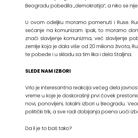
Beogradu pobedila „demokratija“, a niko se nij
U ovom odeljku moramo pomenuti i Ruse. Rusi
sećanje na komunizam. Ipak, to moramo done
znači slavljenje komunizma, već slavljenje p
zemlje koja je dala više od 20 miliona života, 
te pobede i u skladu sa tim lika i dela Staljina.
SLEDE NAM IZBORI
Vrlo je interesantna reakcija većeg dela javnos
vreme u koje je doskorašnji prvi čovek preston
novi, ponovljeni, lokalni izbori u Beogradu. Ve
politički trik, a sve radi dobijanja poena uoči izb
Da li je to baš tako?