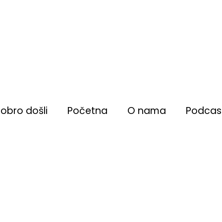
obro došli
Početna
O nama
Podcas