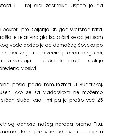
ora i u toj slici zaštitnika uspeo je da
i pokret i pre izbijanja Drugog svetskog rata.
la je relativno glatko, a čini se da je i sam
k jakog vođe došao je od domaćeg čoveka po
 predispoziciju, i to s većim pravom nego mi,
a veličaju. To je donekle i rađeno, ali je
određena Moskvi.
dina posle pada komunizma u Bugarskoj,
 srušen. Ako se sa Mađarskom ne možemo
sličan slučaj kao i mi pa je prošlo već 25
 setnog odnosa našeg naroda prema Titu,
namo da je pre više od dve decenije u