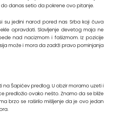
e do danas setio da pokrene ovo pitanje.
 su jedini narod pored nas Srba koji čuva
kle opravdati. Slavljenje devetog maja ne
obede nad nacizmom i fašizmom. Iz pozicije
Rusija može i mora da zadrži pravo pominjanja
ti na Šapićev predlog. U obzir moramo uzeti i
ice predložio ovako nešto. Znamo da se bliže
oma brzo se raširilo mišljenje da je ovo jedan
ora.