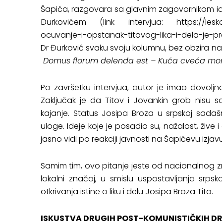
Šapića, razgovara sa glavnim zagovornikom ide
Đurkovićem (link intervjua:
https://les
ocuvanje-i-opstanak-titovog-lika-i-dela-je-pr
Dr Đurković svaku svoju kolumnu, bez obzira 
Domus florum delenda est – Kuća cveća mor
Po završetku intervjua, autor je imao dovolj
Zaključak je da Titov i Jovankin grob nisu sa
kajanje. Status Josipa Broza u srpskoj sadašn
uloge. Ideje koje je posadio su, nažalost, žive 
jasno vidi po reakciji javnosti na Šapićevu izjavu
Samim tim, ovo pitanje jeste od nacionalnog 
lokalni značaj, u smislu uspostavljanja srp
otkrivanja istine o liku i delu Josipa Broza Tita.
ISKUSTVA DRUGIH POST-KOMUNISTIČKIH D