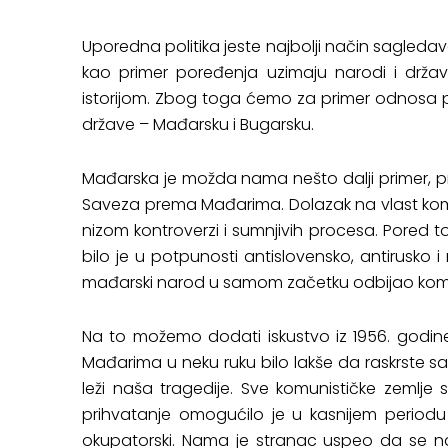
Uporedna politika jeste najbolji način sagled
kao primer poređenja uzimaju narodi i držav
istorijom. Zbog toga ćemo za primer odnosa
države – Mađarsku i Bugarsku.
Mađarska je možda nama nešto dalji primer,
Saveza prema Mađarima. Dolazak na vlast komun
nizom kontroverzi i sumnjivih procesa. Pored t
bilo je u potpunosti antislovensko, antirusko i
mađarski narod u samom začetku odbijao ko
Na to možemo dodati iskustvo iz 1956. godine
Mađarima u neku ruku bilo lakše da raskrste
leži naša tragedije. Sve komunističke zemlje 
prihvatanje omogućilo je u kasnijem periodu 
okupatorski. Nama je stranac uspeo da se na