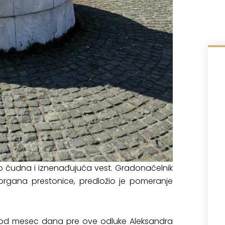
 čudna i iznenađujuća vest. Gradonačelnik
rgana prestonice, predložio je pomeranje
 od mesec dana pre ove odluke Aleksandra