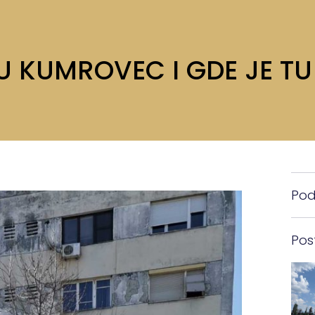
 KUMROVEC I GDE JE T
Pode
Pos