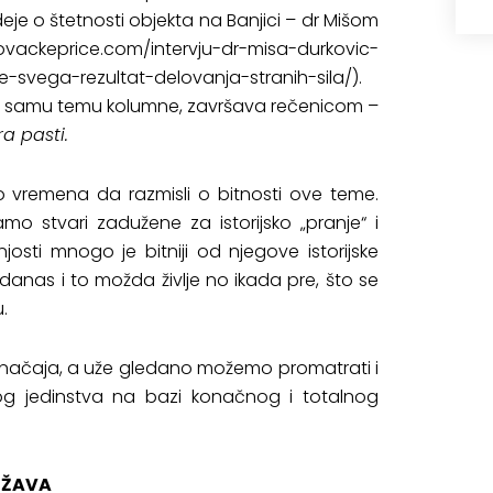
je o štetnosti objekta na Banjici – dr Mišom
kovackeprice.com/intervju-dr-misa-durkovic-
e-svega-rezultat-delovanja-stranih-sila/
).
na samu temu kolumne, završava rečenicom –
a pasti.
no vremena da razmisli o bitnosti ove teme.
mo stvari zadužene za istorijsko „pranje“ i
josti mnogo je bitniji od njegove istorijske
i danas i to možda življe no ikada pre, što se
.
značaja, a uže gledano možemo promatrati i
skog jedinstva na bazi konačnog i totalnog
RŽAVA