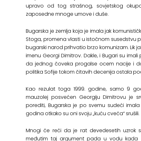
upravo od tog strašnog, sovjetskog okupat
zaposedne mnoge umove i duše.
Bugarska je zemlja koja je imala jak komunističk
Stoga, promena vlasti u istočnom susedstvu proš
bugarski narod prihvatio brzo komunizam. Li
imenu Georgi Dimitrov. Dakle, i Bugari su imali
da jednog čoveka progalse ocem nacije i da g
politika Sofije tokom čitavih decenija ostala p
Kao rezulat toga 1999. godine, samo 9 go
mauzolej posvećen Georgiju Dimitrovu je
porediti, Bugarska je po svemu sudeći imala 
godina otkako su oni svoju „kuću cveća“ srušili.
Mnogi će reći da je rat devedesetih uzrok
međutim taj argument pada u vodu kada z