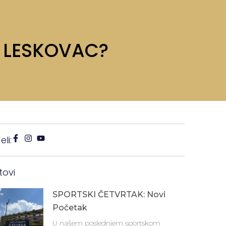
U LESKOVAC?
li:
tovi
SPORTSKI ČETVRTAK: Novi
Početak
U našem poslednjem sportskom