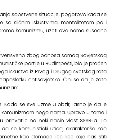
avanja sopstvene situacije, pogotovo kada se
e sa sličnim iskustvima, mentalitetom pa i
 prema komunizmu, uzeti dve nama susedne
 prvensveno zbog odnosa samog Sovjetskog
ističke partije u Budimpešti, bio je praćen
oga iskustvo iz Prvog i Drugog svetskog rata
 naposletku antisovjetsko. Čini se da je zato
munizam.
. Kada se sve uzme u obzir, jasno je da je
 sa komunizmom nego nama. Upravo u tome i
su prihvatile na neki način vlast SSSR-a. To
da se komunistički uticaj okarakteriše kao
metne kao domaće lice, lice koje nas štiti