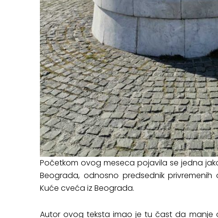
Početkom ovog meseca pojavila se jedna jako
Beograda, odnosno predsednik privremenih o
Kuće cveća iz Beograda.
Autor ovog teksta imao je tu čast da manje