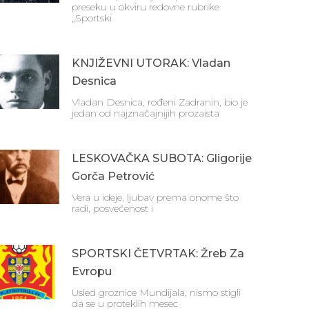
preseku u okviru redovne rubrike
„Sportski
KNJIŽEVNI UTORAK: Vladan
Desnica
Vladan Desnica, rođeni Zadranin, bio je
jedan od najznačajnijih prozaista
LESKOVAČKA SUBOTA: Gligorije
Gorča Petrović
Vera u ideje, ljubav prema onome što
radi, posvećenost i
SPORTSKI ČETVRTAK: Žreb Za
Evropu
Usled groznice Mundijala, nismo stigli
da se u proteklih mesec