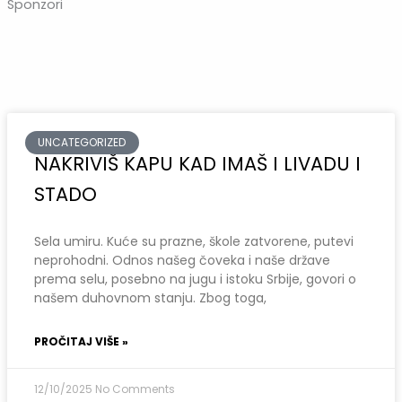
Sponzori
UNCATEGORIZED
NAKRIVIŠ KAPU KAD IMAŠ I LIVADU I
STADO
Sela umiru. Kuće su prazne, škole zatvorene, putevi
neprohodni. Odnos našeg čoveka i naše države
prema selu, posebno na jugu i istoku Srbije, govori o
našem duhovnom stanju. Zbog toga,
PROČITAJ VIŠE »
12/10/2025
No Comments