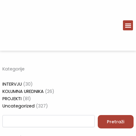
Skip
to
content
Pretraži:
Kategorije
INTERVJU
(30)
KOLUMNA UREDNIKA
(26)
PROJEKTI
(81)
Uncategorized
(327)
Pretraži